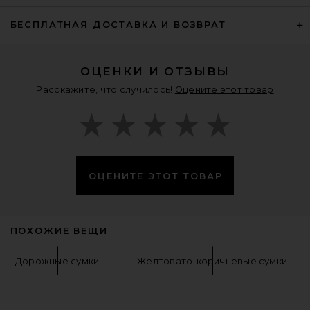
Acler
Предыдущая цена:
$376
$400
БЕСПЛАТНАЯ ДОСТАВКА И ВОЗВРАТ
ОЦЕНКИ И ОТЗЫВЫ
Расскажите, что случилось!
Оцените этот товар
ОЦЕНИТЕ ЭТОТ ТОВАР
ПОХОЖИЕ ВЕЩИ
Stoney Clover Lane Leather
Дорожные сумки
Желтовато-коричневые сумки
Pittsford Pouchette Crossbody
Bag in Maple
Stoney Clover Lane
$248