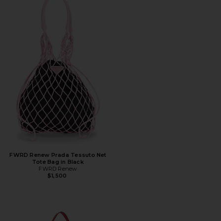
FWRD Renew Prada Tessuto Net
Tote Bag in Black
FWRD Renew
$1,500