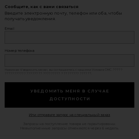
Сообщите, как с вами связаться
Введите электронную почту, телефон или оба, чтобы
получать уведомления.
Email
Номер телефона
Нажимая «Уведомить меня», вы соглашаетесь с нашими
Условия СМС
. ?????
??????????? ?????? ?? ????????? ? ???????? ??????.
УВЕДОМИТЬ МЕНЯ В СЛУЧАЕ
ДОСТУПНОСТИ
Opens in a mod
Или отправьте запрос на специальный заказ
Запросы на поступление товара не гарантированы.
Невыполненные запросы отменяются через 6 недель.