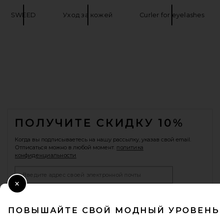
SWEED
Уход за кожей
Curler for eyelashes
FOOTER
ПОЛУЧИТЕ СКИДКУ 10%
Когда вы подписываетесь на нашу рассылку, указав свой email.
Отписаться можно в любой момент.
политика
конфиденциальности
Email Address
Close Modal
Sign Up
ПОВЫШАЙТЕ СВОЙ МОДНЫЙ УРОВЕНЬ