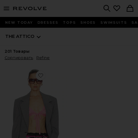
menu - shows more content
Revolve, Apparel & Fashion
Search
NEW TODAY
DRESSES
TOPS
SHOES
SWIMSUITS
SA
THE ATTICO
201
Товары
Сортировать
Refine
Favorite КУРТКА