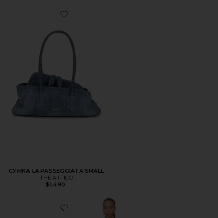
Favorite СУМКА LA PASSEGGIATA SMALL
СУМКА LA PASSEGGIATA SMALL
THE ATTICO
$1,490
Favorite ПЛАТЬЕ