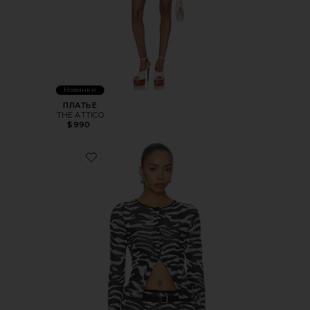
Новинки
ПЛАТЬЕ
THE ATTICO
$990
Favorite КАРДИГАН