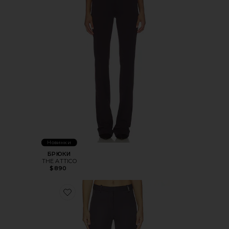
Новинки
БРЮКИ
THE ATTICO
$890
Favorite БРЮКИ