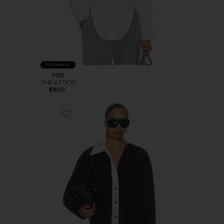
Новинки
ТОП
THE ATTICO
$850
Favorite ТОП