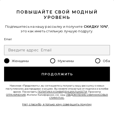
CLOSE MODAL
ПОВЫШАЙТЕ СВОЙ МОДНЫЙ
УРОВЕНЬ
Подпишитесь на нашу рассылку и получите
СКИДКУ 10%*
,
это как иметь стильную лучшую подругу.
Email
Женщины
Мужчины
Оба
ПРОДОЛЖИТЬ
СВИТШОТ FLEECE
THE ATTICO
$850
Нажимая «Продолжить», вы соглашаетесь получать нашу рассылку о новых
поступлениях, распродажах и акциях. Вы можете отказаться от подписки в любое
время. Посмотреть
ПОЛИТИКА КОНФИДЕНЦИАЛЬНОСТИ
. Просмотр
ОГРАНИЧЕНИЯ
. Жители Калифорнии, см. наш
УВЕДОМЛЕНИЕ О ФИНАНСОВЫХ
СТИМУЛАХ.
.
Favorite БАЛЕТКИ FLOOR01
Нет, спасибо, я только хочу совершить покупку