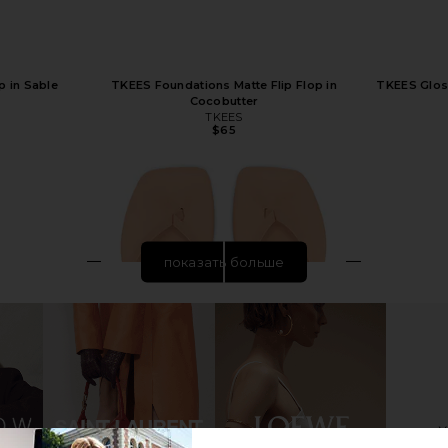
p in Sable
TKEES Foundations Matte Flip Flop in
TKEES Gloss
Cocobutter
TKEES
$65
показать больше