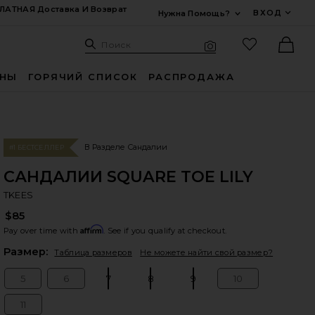
ЛАТНАЯ Доставка И Возврат
ВХОД
Нужна Помощь?
Развернуть Для
Поиск: Site
Избранные
Поиск
Визуальный поиск
Ther
ИНЫ
ГОРЯЧИЙ СПИСОК
РАСПРОДАЖА
В Разделе Сандалии
#1 БЕСТСЕЛЛЕР
САНДАЛИИ SQUARE TOE LILY
TK
bran
TKEES
$85
Affirm
Pay over time with
. See if you qualify at checkout.
Plea
Размер:
Таблица размеров
Не можете найти свой размер?
5
6
7
8
9
10
Size:
Size:
Size:
Size:
Size:
Size:
11
Size: