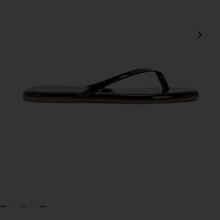
Сл
view 1 of 5 САНДАЛИИ SQUARE TOE LILY in Licorice
v