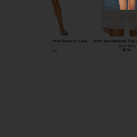
Schutz Carolyn Sandal in White
TKEES Solids Flip Fl
Schutz
TKEES
$138
$65
Luli Fama Cosita Buena Mini Dress in Gold
With Jean Belinda Top 
Rush
With Jean
$176
Luli Fama
$99