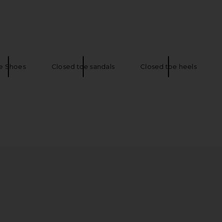
al in Black
Steve Madden Tracie Sandal in Brown
LIONESS Ang
Steve Madden
$59
e Shoes
Closed toe sandals
Closed toe heels