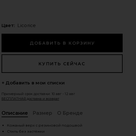
Цвет:
Licorice
едующие слайды
+ Добавить в мои списки
Примерный срок доставки: 10 авг - 12 авг
БЕСПЛАТНАЯ доставка и возврат
Описание
Размер
О Бренде
, C
iew 2 of 5 САНДАЛИИ SQUARE TOE LILY in Licorice
vie
Кожаный верх с резиновой подошвой
Стиль без застёжки