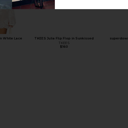
op in Red
TKEES Millie Square Toe Sandal in Blink
Free People 
TKEES
$95
in White Lace
TKEES Julia Flip Flop in Sunkissed
superdown
TKEES
$160