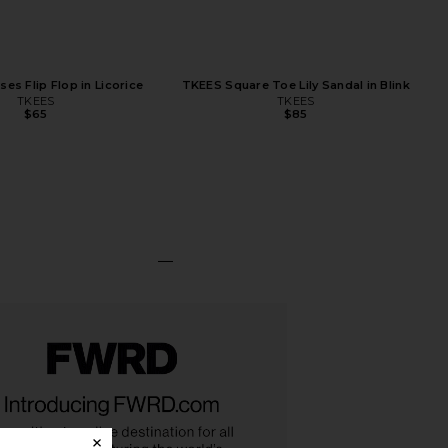
es Flip Flop in Licorice
TKEES Square Toe Lily Sandal in Blink
TKEES
TKEES
$65
$85