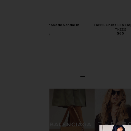
TKEES Square Toe Lily Suede Sandal in
TKEES Liners Flip Flo
Sable
TKEES
$65
TKEES
$95