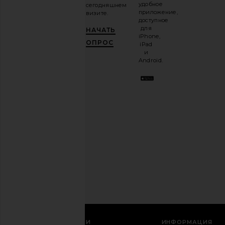
удобное
сегодняшнем
нашу
приложение,
визите.
email-
доступное
рассылку
для
НАЧАТЬ
и
ПОЛУЧИ
iPhone,
10%!
.
ОПРОС
Tony Bianco Pluto Sandal in Liqueur
Tony Bianco Edgy Sand
iPad
Это как
Tony Bianco
Vintage
и
иметь
$160
Tony Bianco
Android.
стильного
$170
лучшего
друга.
Вы
можете
отказаться
в
любое
время.
Политика
конфиденциальности
Email
РЕГИСТРАЦИЯ
СЛУЖБА ПОДДЕРЖКИ
ИНФОРМАЦИЯ