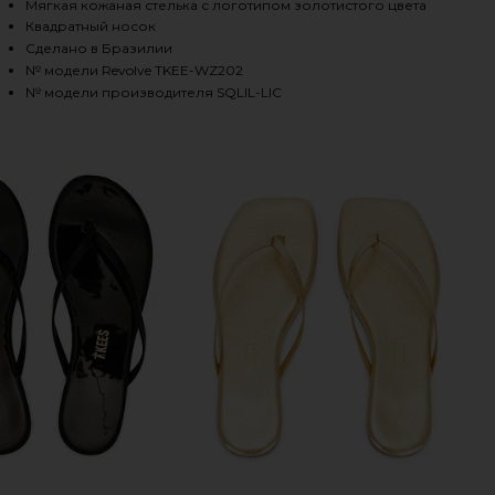
Мягкая кожаная стелька с логотипом золотистого цвета
Квадратный носок
Сделано в Бразилии
HARE SQUARE TOE LILY SANDAL IN LICORICE ON FA
HARE SQUARE TOE LILY SANDAL IN LICORICE ON TWI
HARE SQUARE TOE LILY SANDAL IN LICORICE ON PIN
№ модели Revolve TKEE-WZ202
№ модели производителя SQLIL-LIC