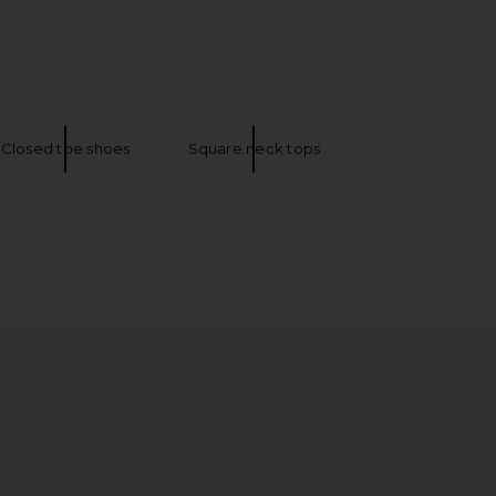
elic Mini Dress in Ivory
TKEES Julia Square Toe Suede Flip Flop
LIONESS
in Sable Suede
$90
TKEES
$175
Closed toe shoes
Square neck tops