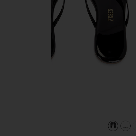
предыдущие слайды
view 6 of 5 САНДАЛИИ SQUARE TOE LILY in Licorice