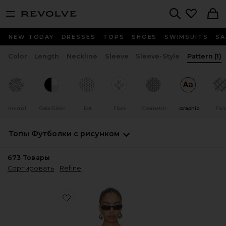
menu - shows more content
Revolve, Apparel & Fashion
Search
NEW TODAY
DRESSES
TOPS
SHOES
SWIMSUITS
SA
Color
Length
Neckline
Sleeve
Sleeve-Style
Pattern
(1)
Animal
Color Block
Dot
Floral
Geometric
Graphic
Plai
Топы
Футболки с рисунком
673
Товары
Сортировать
Refine