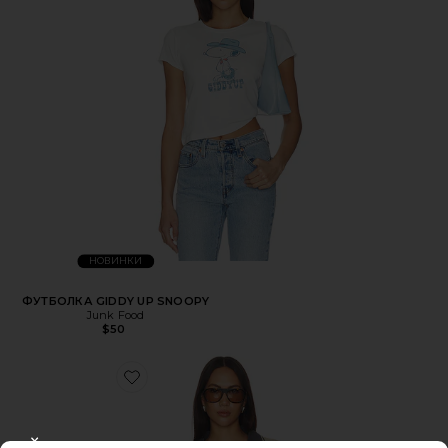
НОВИНКИ
ФУТБОЛКА GIDDY UP SNOOPY
Junk Food
$50