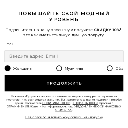
CLOSE MODAL
ПОВЫШАЙТЕ СВОЙ МОДНЫЙ
УРОВЕНЬ
Подпишитесь на нашу рассылку и получите
СКИДКУ 10%*
,
это как иметь стильную лучшую подругу.
Email
НОВИНКИ
Женщины
Мужчины
Оба
ФУТБОЛКА ROSEWOOD
Found
ПРОДОЛЖИТЬ
$160
Нажимая «Продолжить», вы соглашаетесь получать нашу рассылку о новых
поступлениях, распродажах и акциях. Вы можете отказаться от подписки в любое
время. Посмотреть
ПОЛИТИКА КОНФИДЕНЦИАЛЬНОСТИ
. Просмотр
ОГРАНИЧЕНИЯ
. Жители Калифорнии, см. наш
УВЕДОМЛЕНИЕ О ФИНАНСОВЫХ
СТИМУЛАХ.
.
Нет, спасибо, я только хочу совершить покупку