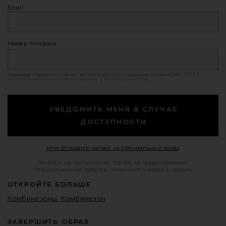
Email
Номер телефона
Нажимая «Уведомить меня», вы соглашаетесь с нашими
Условия СМС
. ?????
??????????? ?????? ?? ????????? ? ???????? ??????.
УВЕДОМИТЬ МЕНЯ В СЛУЧАЕ
ДОСТУПНОСТИ
Opens in a mod
Или отправьте запрос на специальный заказ
Запросы на поступление товара не гарантированы.
Невыполненные запросы отменяются через 6 недель.
ОТКРОЙТЕ БОЛЬШЕ
Комбинезоны
Комбинезон
ЗАВЕРШИТЬ ОБРАЗ