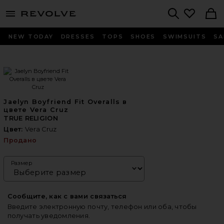
menu - shows more content
Revolve, Apparel & Fashion
Search
NEW TODAY
DRESSES
TOPS
SHOES
SWIMSUITS
SA
Jaelyn Boyfriend Fit Overalls в
цвете Vera Cruz
TRUE RELIGION
Цвет:
Vera Cruz
Продано
Размер
Сообщите, как с вами связаться
Введите электронную почту, телефон или оба, чтобы
получать уведомления.