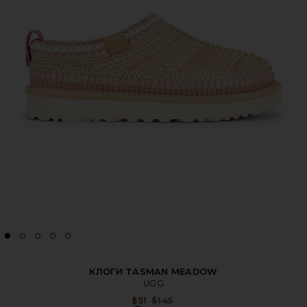
КЛОГИ TASMAN MEADOW
UGG
Previous price:
$51
$145