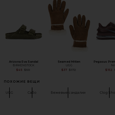
Arizona Eva Sandal
Seamed Mitten
Pegasus Pre
BIRKENSTOCK
UGG
Ni
Previous price:
Previous price:
$45
$50
$37
$172
$152
ПОХОЖИЕ ВЕЩИ
UGG
Сабо
Бежевые сандалии
Clog Sh