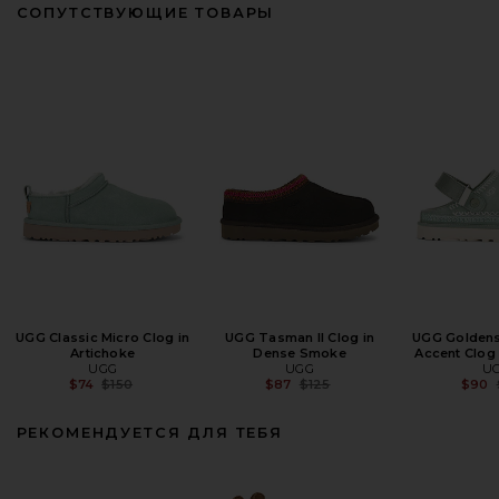
СОПУТСТВУЮЩИЕ ТОВАРЫ
UGG Classic Micro Clog in
UGG Tasman II Clog in
UGG Golden
Artichoke
Dense Smoke
Accent Clog 
UGG
UGG
U
Previous price:
Previous price:
$74
$150
$87
$125
$90
РЕКОМЕНДУЕТСЯ ДЛЯ ТЕБЯ