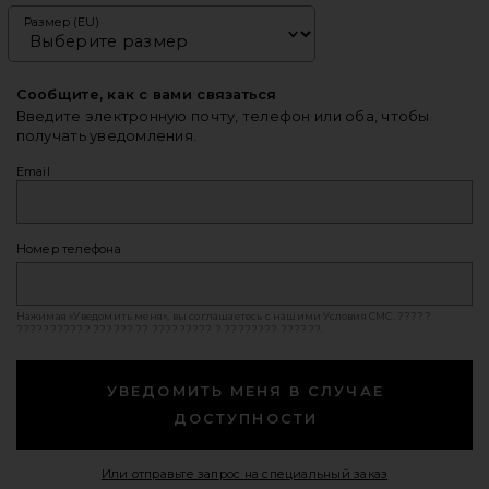
Размер (EU)
Сообщите, как с вами связаться
Введите электронную почту, телефон или оба, чтобы
получать уведомления.
Email
Номер телефона
Нажимая «Уведомить меня», вы соглашаетесь с нашими
Условия СМС
. ?????
??????????? ?????? ?? ????????? ? ???????? ??????.
УВЕДОМИТЬ МЕНЯ В СЛУЧАЕ
ДОСТУПНОСТИ
Opens in a mod
Или отправьте запрос на специальный заказ