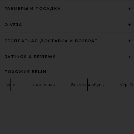
РАЗМЕРЫ И ПОСАДКА
Nike Air Max 90 in White
Nike
О VEJA
$135
БЕСПЛАТНАЯ ДОСТАВКА И ВОЗВРАТ
RATINGS & REVIEWS
ПОХОЖИЕ ВЕЩИ
Veja
Кроссовки
Бежевая обувь
Veja S
adidas Originals Samba XLG