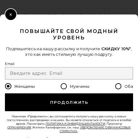
Sneaker in Core Black, White, &
FOOTER
Gum 3
adidas Originals
$110
ПОЛУЧИТЕ СКИДКУ 10%
Close Modal
Когда вы подписываетесь на нашу рассылку, указав свой email.
ПОВЫШАЙТЕ СВОЙ МОДНЫЙ
Отписаться можно в любой момент.
политика
УРОВЕНЬ
конфиденциальности
Email Address
Подпишитесь на нашу рассылку и получите
СКИДКУ 10%*
,
это как иметь стильную лучшую подругу.
Sign Up
Email
Женщины
Мужчины
Оба
ru
USD
Change Country Regions Preferences - 
ПРОДОЛЖИТЬ
ПОМОГИТЕ НАМ СТАТЬ ЛУЧШЕ!
Пройти краткий опрос о сегодняшнем визите.
Вперед!
Нажимая «Продолжить», вы соглашаетесь получать нашу рассылку о новых
поступлениях, распродажах и акциях. Вы можете отказаться от подписки в любое
HOKA U Mafate Speed 2
время. Посмотреть
ПОЛИТИКА КОНФИДЕНЦИАЛЬНОСТИ
. Просмотр
Sneakers in Cosmic Grey &
ОГРАНИЧЕНИЯ
. Жители Калифорнии, см. наш
УВЕДОМЛЕНИЕ О ФИНАНСОВЫХ
Alabaster
СТИМУЛАХ.
.
СЛУЖБА ПОДДЕРЖКИ
HOKA