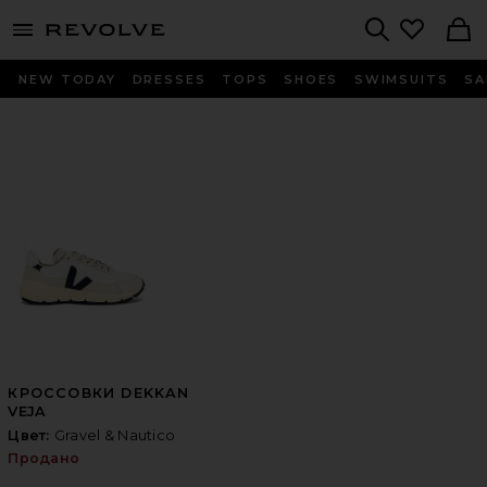
menu - shows more content
Revolve, Apparel & Fashion
Search
NEW TODAY
DRESSES
TOPS
SHOES
SWIMSUITS
SA
КРОССОВКИ DEKKAN
VEJA
Цвет:
Gravel & Nautico
Продано