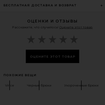
Splits59
$128
БЕСПЛАТНАЯ ДОСТАВКА И ВОЗВРАТ
ОЦЕНКИ И ОТЗЫВЫ
Расскажите, что случилось!
Оцените этот товар
ОЦЕНИТЕ ЭТОТ ТОВАР
ПОХОЖИЕ ВЕЩИ
Vince
Черные брюки
Укороченные брюки
L'AGENCE Jyothi High Rise Split
Ankle Jeans in Noir Coated
L'AGENCE
$285