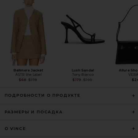
Splits59 Airweight High Waist
26" Legging in Black
Splits59
$108
Bellmere Jacket
Lush Sandal
Allure Sh
ASTR the Label
Tony Bianco
VERA
Previous price:
Previous price:
$68
$178
$179
$190
$2
ПОДРОБНОСТИ О ПРОДУКТЕ
РАЗМЕРЫ И ПОСАДКА
Splits59 x REVOLVE X Revolve
О VINCE
Dual High Waist Airweight 7/8
Legging in Black & Sangria