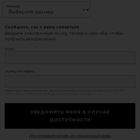
Размер
Сообщите, как с вами связаться
Введите электронную почту, телефон или оба, чтобы
получать уведомления.
Email
Номер телефона
Нажимая «Уведомить меня», вы соглашаетесь с нашими
Условия СМС
. ?????
??????????? ?????? ?? ????????? ? ???????? ??????.
УВЕДОМИТЬ МЕНЯ В СЛУЧАЕ
ДОСТУПНОСТИ
Opens in a mod
Или отправьте запрос на специальный заказ