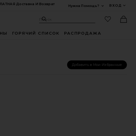
ЛАТНАЯ Доставка И Возврат
ВХОД
Нужна Помощь?
Развернуть Для
Поиск: Site
Избранные
Поиск
Ther
ИНЫ
ГОРЯЧИЙ СПИСОК
РАСПРОДАЖА
Добавить в Мои Избранные