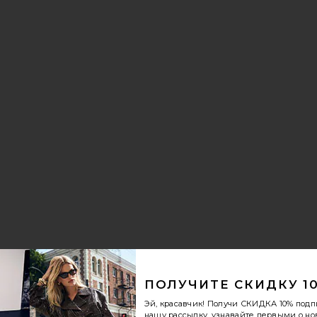
le price:
evious price:
NILI
еОЖЕРЕЛЬЕ BEZEL
избранноеСЕРЬГИ-КОЛЬЦА BEZEL
le price:
evious price:
ПОЛУЧИТЕ СКИДКУ 1
Эй, красавчик! Получи
СКИДКА 10%
подп
нашу рассылку, узнавайте первыми о н