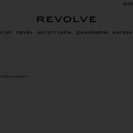
БЕСП
Revolve
АТЬЯ
ОБУВЬ
АКСЕССУАРЫ
ДИЗАЙНЕРЫ
МАГАЗ
ортировать
росмотр
Т С КРИСТАЛЛАМИ
Е EVERYDAY
еБРАСЛЕТ WATCH
избранноеБРАСЛЕТ