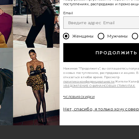
поступлениях, распродажах и промо акци
Email
Женщины
Мужчины
ПРОДОЛЖИТЬ
Нажимая "Продолжить", вы соглашаетесь получ
о новых поступлениях, распродажах и акциях. 
отказаться в любое время. Просмотр
политика конфиденциальности
Жители Калиф
УВЕДОМЛЕНИЕ О ФИНАНСОВЫХ СТИМУЛАХ.
*УСЛОВИЯ СКИДКИ
Нет, спасибо, я только хочу сове