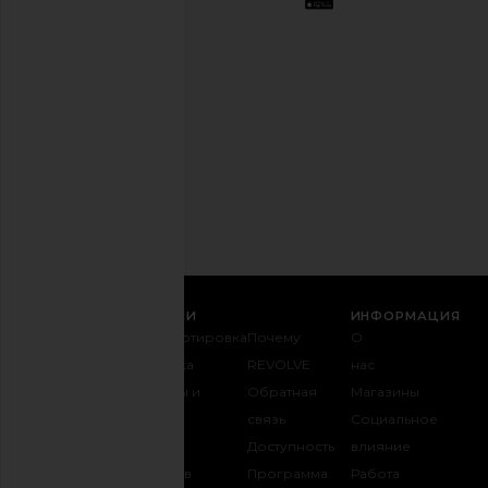
друга.
Вы
можете
отказаться
в
любое
время.
Политика
конфиденциальности
Email
РЕГИСТРАЦИЯ
СЛУЖБА ПОДДЕРЖКИ
ИНФОРМАЦИЯ
Связаться с
Транспортировка
Почему
О
нами
и доставка
REVOLVE
нас
1-888-442-
Возвраты и
Обратная
Магазины
5830
обмен
связь
Социальное
Оплата
Таблица
Доступность
влияние
FAQ
размеров
Программа
Работа