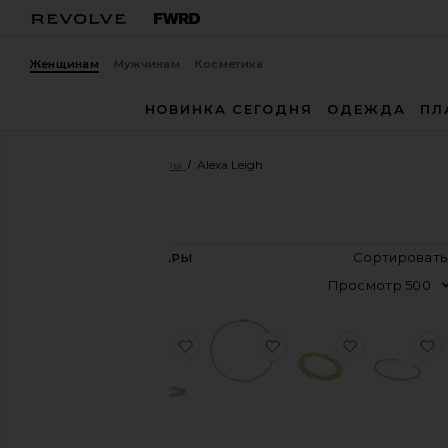
Женщинам
Мужчинам
Косметика
НОВИНКА СЕГОДНЯ
ОДЕЖДА
ПЛ
Женщины
Дизайнеры
Alexa Leigh
Alexa Leigh
С
8
ТОВАРЫ
Цвет
П
Цена
избранноеТЕННИСНЫЙ БРАСЛЕ
избранноеОЖЕРЕЛЬ
избранно