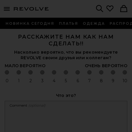
menu - shows more content
Revolve, Apparel & Fashion
Search
НОВИНКА СЕГОДНЯ
ПЛАТЬЯ
ОДЕЖДА
РАСПРО
РАССКАЖИТЕ НАМ КАК НАМ
СДЕЛАТЬ!!
Насколько вероятно, что вы рекомендуете
REVOLVE своим друзья или коллегам?
МАЛО ВЕРОЯТНО
ОЧЕНЬ ВЕРОЯТНО
0
1
2
3
4
5
6
7
8
9
10
0
1
2
3
4
5
6
7
8
9
10
Что это?
Comment
(optional)