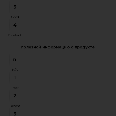
3
Good
4
Excellent
полезной информацию о продукте
n
N/A
1
Poor
2
Decent
3