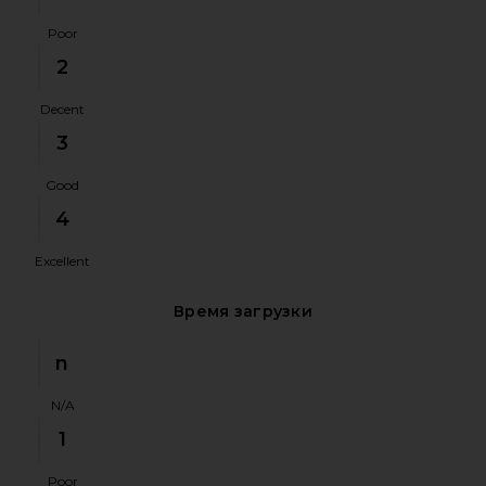
Poor
2
Decent
3
Good
4
Excellent
Время загрузки
n
N/A
1
Poor