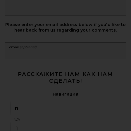
Please enter your email address below if you'd like to
hear back from us regarding your comments.
email
(optional)
РАССКАЖИТЕ НАМ КАК НАМ
СДЕЛАТЬ!
Навигация
n
N/A
1