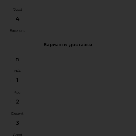
Good
4
Excellent
Варианты доставки
n
N/A
1
Poor
2
Decent
3
Good