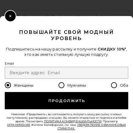
FOOTER
ПОЛУЧИТЕ СКИДКУ 10%
Close Modal
КОГДА ВЫ ПОДПИСЫВАЕТЕСЬ НА НАШУ РАССЫЛКУ, УКАЗАВ
ПОВЫШАЙТЕ СВОЙ МОДНЫЙ
СВОЙ EMAIL. ОТПИСАТЬСЯ МОЖНО В ЛЮБОЙ МОМЕНТ.
УРОВЕНЬ
ПОЛИТИКА КОНФИДЕНЦИАЛЬНОСТИ
EMAIL ADDRESS
Подпишитесь на нашу рассылку и получите
СКИДКУ 10%*
,
это как иметь стильную лучшую подругу.
Sign Up
Email
Женщины
Мужчины
Оба
ru
USD
Change Country Regions Preferences - 
ПРОДОЛЖИТЬ
ПОМОГИТЕ НАМ СТАТЬ ЛУЧШЕ!
ПРОЙТИ КРАТКИЙ ОПРОС О СЕГОДНЯШНЕМ ВИЗИТЕ.
ВПЕРЕД!
Нажимая «Продолжить», вы соглашаетесь получать нашу рассылку о новых
поступлениях, распродажах и акциях. Вы можете отказаться от подписки в любое
время. Посмотреть
ПОЛИТИКА КОНФИДЕНЦИАЛЬНОСТИ
. Просмотр
ОГРАНИЧЕНИЯ
. Жители Калифорнии, см. наш
УВЕДОМЛЕНИЕ О ФИНАНСОВЫХ
СТИМУЛАХ.
.
СЛУЖБА ПОДДЕРЖКИ