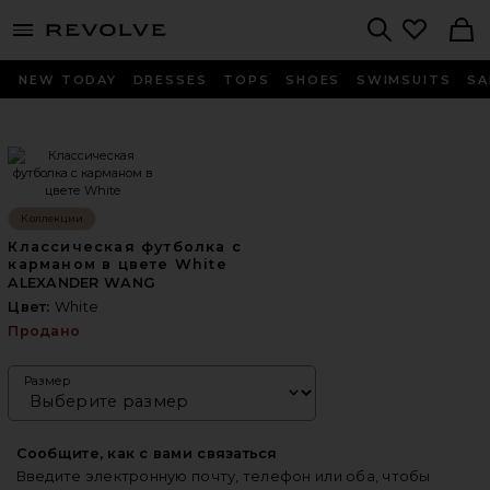
menu - shows more content
Revolve, Apparel & Fashion
Search
NEW TODAY
DRESSES
TOPS
SHOES
SWIMSUITS
SA
Коллекции
Классическая футболка с
карманом в цвете White
ALEXANDER WANG
Цвет:
White
Продано
Размер
Сообщите, как с вами связаться
Введите электронную почту, телефон или оба, чтобы