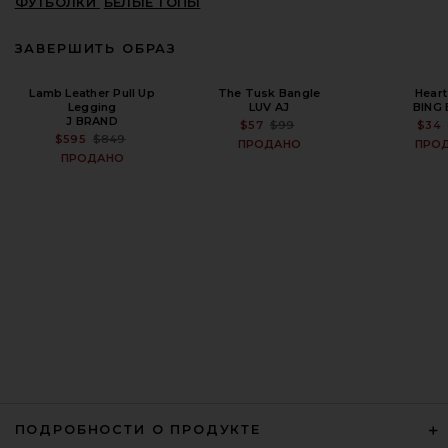
ФУТБОЛКИ
БЕЛЫЕ ТОПЫ
ЗАВЕРШИТЬ ОБРАЗ
Lamb Leather Pull Up
The Tusk Bangle
Heart
Legging
LUV AJ
BING
J BRAND
PREVIOUS PRICE:
$57
$99
$34
PREVIOUS PRICE:
$595
$849
ПРОДАНО
ПРО
ПРОДАНО
ПОДРОБНОСТИ О ПРОДУКТЕ