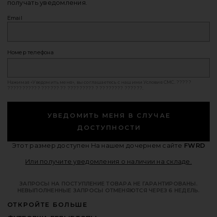
получать уведомления.
Email
Номер телефона
Нажимая «Уведомить меня», вы соглашаетесь с нашими
Условия СМС
. ?????
??????????? ?????? ?? ????????? ? ???????? ??????.
УВЕДОМИТЬ МЕНЯ В СЛУЧАЕ
ДОСТУПНОСТИ
Этот размер доступен
На нашем дочернем сайте
FWRD
Opens i
Или получите уведомления о наличии на складе.
ЗАПРОСЫ НА ПОСТУПЛЕНИЕ ТОВАРА НЕ ГАРАНТИРОВАНЫ.
НЕВЫПОЛНЕННЫЕ ЗАПРОСЫ ОТМЕНЯЮТСЯ ЧЕРЕЗ 6 НЕДЕЛЬ.
ОТКРОЙТЕ БОЛЬШЕ