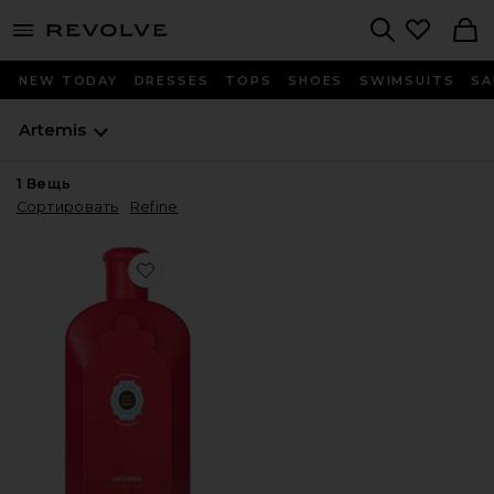
menu - shows more content
Revolve, Apparel & Fashion
Search
NEW TODAY
DRESSES
TOPS
SHOES
SWIMSUITS
SA
Artemis
1
Вещь
Сортировать
Refine
Favorite ШАМПУНЬ ДЛЯ СОБАК POWDER-TO-LATHER D