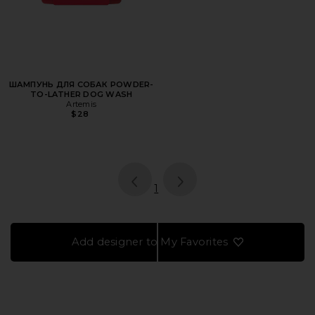
ШАМПУНЬ ДЛЯ СОБАК POWDER-
TO-LATHER DOG WASH
Artemis
$28
page
of 1, currently selected
1
Add designer to My Favorites