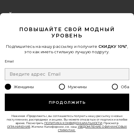
FOOTER
CLOSE MODAL
ПОЛУЧИТЕ СКИДКУ 10%
ПОВЫШАЙТЕ СВОЙ МОДНЫЙ
Когда вы подписываетесь на нашу рассылку, указав свой email.
УРОВЕНЬ
Отписаться можно в любой момент.
политика
конфиденциальности
Подпишитесь на нашу рассылку и получите
СКИДКУ 10%*
,
это как иметь стильную лучшую подругу.
Email Address
Email
Sign Up
Женщины
Мужчины
Оба
ru
USD
Change Country Regions Preferences - 
ПРОДОЛЖИТЬ
ПОМОГИТЕ НАМ СТАТЬ ЛУЧШЕ!
Нажимая «Продолжить», вы соглашаетесь получать нашу рассылку о новых
Пройти краткий опрос о сегодняшнем визите.
Вперед!
поступлениях, распродажах и акциях. Вы можете отказаться от подписки в любое
время. Посмотреть
ПОЛИТИКА КОНФИДЕНЦИАЛЬНОСТИ
. Просмотр
ОГРАНИЧЕНИЯ
. Жители Калифорнии, см. наш
УВЕДОМЛЕНИЕ О ФИНАНСОВЫХ
СТИМУЛАХ.
.
СЛУЖБА ПОДДЕРЖКИ