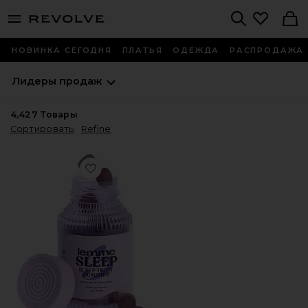
menu - shows more content
Revolve, Apparel & Fashion
Search
НОВИНКА СЕГОДНЯ
ПЛАТЬЯ
ОДЕЖДА
РАСПРОДАЖА
Лидеры продаж
4,427
Товары
Сортировать
Refine
Favorite ВИТАМИННЫЕ МАРМЕЛАДКИ SLEEP