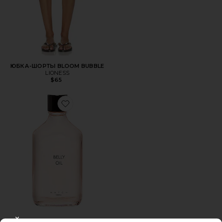
ЮБКА-ШОРТЫ BLOOM BUBBLE
LIONESS
$65
Favorite МАСЛО ДЛЯ ЖИВОТА BELLY OIL