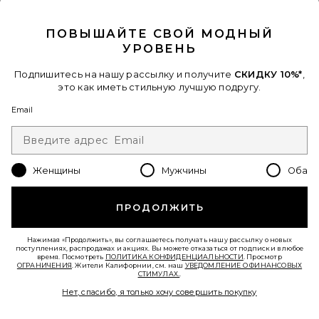
CLOSE MODAL
ПОВЫШАЙТЕ СВОЙ МОДНЫЙ
УРОВЕНЬ
МАСЛО ДЛЯ ЖИВОТА BELLY OIL
HATCH Mama
Подпишитесь на нашу рассылку и получите
СКИДКУ 10%*
,
$68
это как иметь стильную лучшую подругу.
Email
Favorite БРЮКИ MIAMI VICE
Женщины
Мужчины
Оба
ПРОДОЛЖИТЬ
Нажимая «Продолжить», вы соглашаетесь получать нашу рассылку о новых
поступлениях, распродажах и акциях. Вы можете отказаться от подписки в любое
время. Посмотреть
ПОЛИТИКА КОНФИДЕНЦИАЛЬНОСТИ
. Просмотр
ОГРАНИЧЕНИЯ
. Жители Калифорнии, см. наш
УВЕДОМЛЕНИЕ О ФИНАНСОВЫХ
СТИМУЛАХ.
.
Нет, спасибо, я только хочу совершить покупку