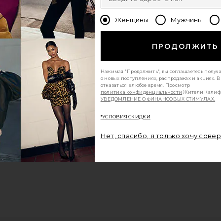
Женщины
Мужчины
ПРОДОЛЖИТЬ
Нажимая "Продолжить", вы соглашаетесь получ
о новых поступлениях, распродажах и акциях. 
отказаться в любое время. Просмотр
политика конфиденциальности
Жители Калиф
УВЕДОМЛЕНИЕ О ФИНАНСОВЫХ СТИМУЛАХ.
*УСЛОВИЯ СКИДКИ
Нет, спасибо, я только хочу сове