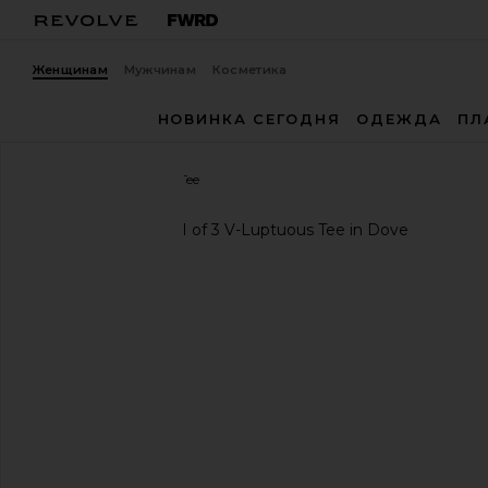
Женщинам
Мужчинам
Косметика
НОВИНКА СЕГОДНЯ
ОДЕЖДА
ПЛ
Blue Life
V-Luptuous Tee
избранноеBlue Life V-Luptuous Tee in Dove
предыдущие слайды