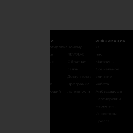
Email
РЕГИСТРАЦИЯ
СЛУЖБА ПОДДЕРЖКИ
ИНФОРМАЦИЯ
Связаться с
Транспортировка
Почему
О
нами
и доставка
REVOLVE
нас
1-888-442-
Возвраты и
Обратная
Магазины
5830
обмен
связь
Социальное
Оплата
Таблица
Доступность
влияние
FAQ
размеров
Программа
Работа
Отслеживать
Одаривающий
лояльности
Амбассадоры
заказ
REVOLVE
Партнерский
маркетинг.
Инвесторы
opens in a new 
Пресса
БУДЬ НА СВЯЗИ