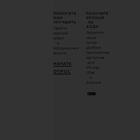
ПОВЫСЬТЕ
ПОМОГИТЕ
ПОЛУЧИТЕ
СВОЮ
НАМ
REVOLVE
ИГРУ
УЛУЧШИТЬ
НА
В
ХОДУ
Пройти
МОДЕ
Загрузить
краткий
наше
опрос
Подпишитесь
супер
о
на
удобное
сегодняшнем
нашу
приложение,
визите.
email-
доступное
рассылку
для
НАЧАТЬ
и
ПОЛУЧИ
iPhone,
10%!
.
ОПРОС
iPad
Это как
и
иметь
Android.
стильного
лучшего
друга.
Вы
можете
отказаться
в
любое
время.
Политика
конфиденциальности