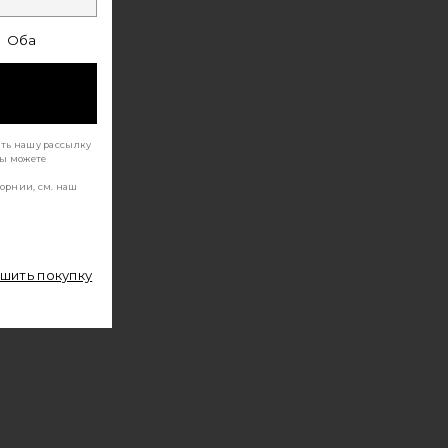
Оба
ать нашу рассылку
Вы можете
орнии, см. наш
ршить покупку