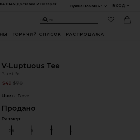
ЛАТНАЯ Доставка И Возврат
ВХОД
Нужна Помощь?
Развернуть Для
Поиск: Site
Избранные
Поиск
Ther
ИНЫ
ГОРЯЧИЙ СПИСОК
РАСПРОДАЖА
V-Luptuous Tee
Bl
bran
Blue Life
iew 2 of 3 V-Luptuous Tee in Dove
$49
$70
Pre
Цвет:
Dove
Продано
Выб
Размер:
XS
S
M
L
Размер:
Размер:
Размер:
Размер:
едующие слайды