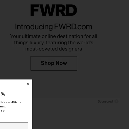
0%
исавшись на
овых
ях!