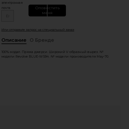
электронная
Оповестить
почта
меня
Или отправьте запрос на специальный заказ
Описание
О Бренде
100% модал. Пряжа джерси. Широкий V-образный вырез. №
vie
модели Revolve BLUE-WS94. № модели производителя May-70.
HARE V-LUPTUOUS TEE IN DOVE ON FACEBOOK (OPE
HARE V-LUPTUOUS TEE IN DOVE ON TWITTER (OPEN
HARE V-LUPTUOUS TEE IN DOVE ON PINTEREST (OPE