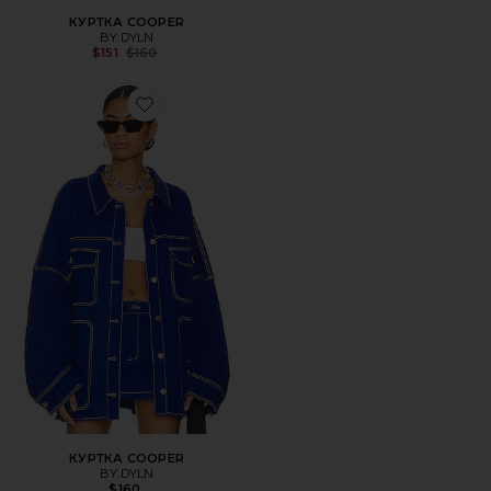
КУРТКА COOPER
BY.DYLN
Previous price:
$151
$160
Favorite КУРТКА COOPER
КУРТКА COOPER
BY.DYLN
$160