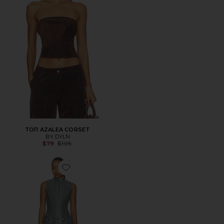
ТОП AZALEA CORSET
BY.DYLN
Previous price:
$79
$105
Favorite ПЛАТЬЕ NYRA