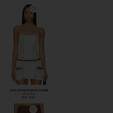
Favorite КОРСЕТНЫЙ ВЕРХ ZAYNE
КОРСЕТНЫЙ ВЕРХ ZAYNE
BY.DYLN
Previous price:
$57
$89
Favorite ЮБКА МИНИ AVANT