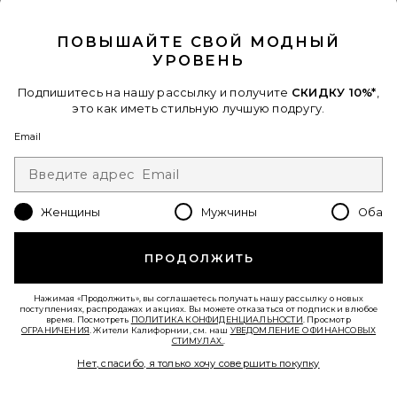
CLOSE MODAL
ПОВЫШАЙТЕ СВОЙ МОДНЫЙ
УРОВЕНЬ
Подпишитесь на нашу рассылку и получите
СКИДКУ 10%*
,
это как иметь стильную лучшую подругу.
Email
Женщины
Мужчины
Оба
ЮБКА ZEDDY
BY.DYLN
Previous price:
$94
$114
ПРОДОЛЖИТЬ
Нажимая «Продолжить», вы соглашаетесь получать нашу рассылку о новых
Favorite ЮБКА DAVIA
поступлениях, распродажах и акциях. Вы можете отказаться от подписки в любое
время. Посмотреть
ПОЛИТИКА КОНФИДЕНЦИАЛЬНОСТИ
. Просмотр
ОГРАНИЧЕНИЯ
. Жители Калифорнии, см. наш
УВЕДОМЛЕНИЕ О ФИНАНСОВЫХ
СТИМУЛАХ.
.
Нет, спасибо, я только хочу совершить покупку