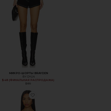
МИКРО-ШОРТЫ BRAYDEN
BY.DYLN
$48 (ФИНАЛЬНАЯ РАСПРОДАЖА)
Previous price:
$85
Favorite ТОП AZALEA CORSET