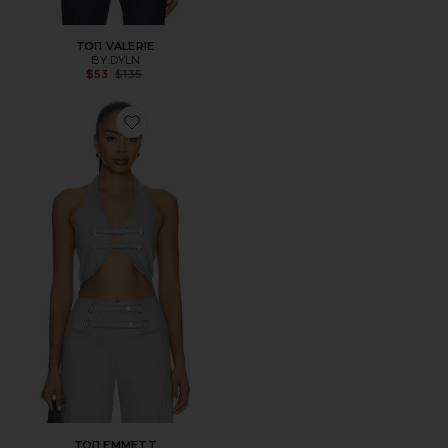
ТОП VALERIE
BY.DYLN
Previous price:
$53
$135
Favorite ТОП EMMETT
ТОП EMMETT