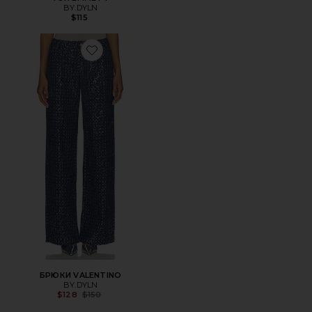
BY.DYLN
$115
Favorite БРЮКИ VALENTINO
БРЮКИ VALENTINO
BY.DYLN
Previous price:
$128
$150