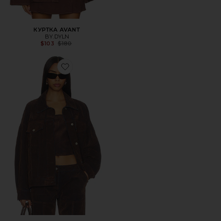
КУРТКА AVANT
BY.DYLN
Previous price:
$103
$180
Favorite КУРТКА AZALEA