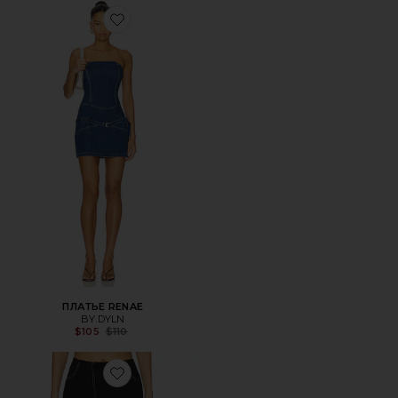
Favorite ПЛАТЬЕ RENAE
ПЛАТЬЕ RENAE
BY.DYLN
Previous price:
$105
$110
Favorite МИКРО-ШОРТЫ BRAYDEN