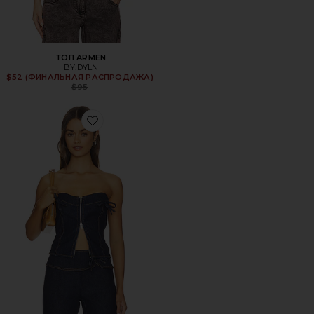
ТОП ARMEN
BY.DYLN
$52 (ФИНАЛЬНАЯ РАСПРОДАЖА)
Previous price:
$95
Favorite ТОП VALERIE