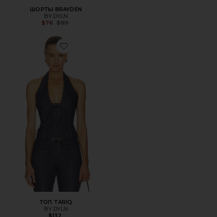
ШОРТЫ BRAYDEN
BY.DYLN
Previous price:
$76
$99
Favorite ТОП TARIQ
ТОП TARIQ
BY.DYLN
$132