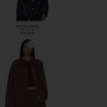
КУРТКА CYRUS
BY.DYLN
Previous price:
$69
$140
Favorite КУРТКА AVANT