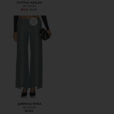
КУРТКА AZALEA
BY.DYLN
Previous price:
$108
$215
Favorite ДЖИНСЫ NYRA
ДЖИНСЫ NYRA
BY.DYLN
$295