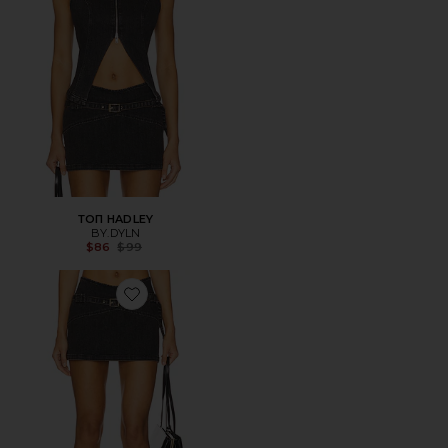
ТОП HADLEY
BY.DYLN
Previous price:
$86
$99
Favorite ЮБКА RENAE