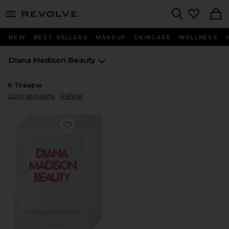
menu - shows more content
Revolve, Apparel & Fashion
Search
NEW
BEST SELLERS
MAKEUP
SKINCARE
WELLNESS
Diana Madison Beauty
6
Товары
Сортировать
Refine
Favorite ТКАНЕВЫЕ МАСКИ THE GLOW FACTOR