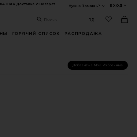
ЛАТНАЯ Доставка И Возврат
ВХОД
Нужна Помощь?
Развернуть Для
Поиск: Site
Избранные
Поиск
Визуальный поиск
Ther
ИНЫ
ГОРЯЧИЙ СПИСОК
РАСПРОДАЖА
Добавить в Мои Избранные