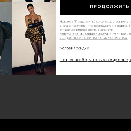
ПРОДОЛЖИТЬ
Нажимая "Продолжить", вы соглашаетесь получ
о новых поступлениях, распродажах и акциях. 
отказаться в любое время. Просмотр
политика конфиденциальности
Жители Калиф
УВЕДОМЛЕНИЕ О ФИНАНСОВЫХ СТИМУЛАХ.
*УСЛОВИЯ СКИДКИ
Нет, спасибо, я только хочу сове