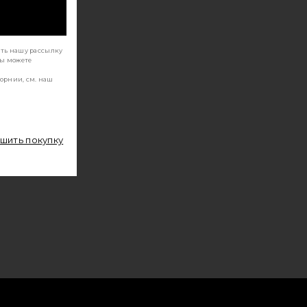
ать нашу рассылку
Вы можете
орнии, см. наш
ршить покупку