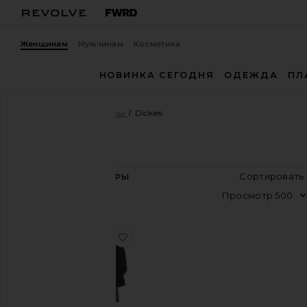
Женщинам
Мужчинам
Косметика
НОВИНКА СЕГОДНЯ
ОДЕЖДА
ПЛ
Женщины
Дизайнеры
Dickies
Dickies
ОТДЕЛ
С
1
ТОВАРЫ
Женщины
П
Мужчины
Размер
избранноеКУРТКА EISENHOWER
Цвет
Цена