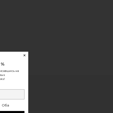
0%
исавшись на
овых
ях!
Оба