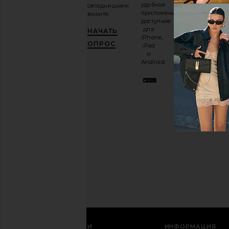
удобное
сегодняшнем
нашу
приложение,
визите.
email-
доступное
рассылку
для
НАЧАТЬ
и
ПОЛУЧИ
iPhone,
10%!
.
ОПРОС
iPad
Это как
и
иметь
Android.
стильного
лучшего
друга.
Вы
можете
отказаться
в
любое
время.
Политика
конфиденциальности
Email
РЕГИСТРАЦИЯ
СЛУЖБА ПОДДЕРЖКИ
ИНФОРМАЦИЯ