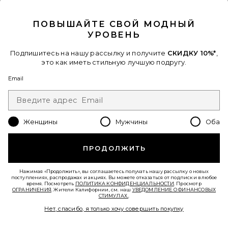
CLOSE MODAL
Tularosa
$188
ПОВЫШАЙТЕ СВОЙ МОДНЫЙ
УРОВЕНЬ
Подпишитесь на нашу рассылку и получите
СКИДКУ 10%*
,
это как иметь стильную лучшую подругу.
Email
Женщины
Мужчины
Оба
ПРОДОЛЖИТЬ
Нажимая «Продолжить», вы соглашаетесь получать нашу рассылку о новых
поступлениях, распродажах и акциях. Вы можете отказаться от подписки в любое
время. Посмотреть
ПОЛИТИКА КОНФИДЕНЦИАЛЬНОСТИ
. Просмотр
ОГРАНИЧЕНИЯ
. Жители Калифорнии, см. наш
УВЕДОМЛЕНИЕ О ФИНАНСОВЫХ
ЛИДЕР ПРОДАЖ
СТИМУЛАХ.
.
Нет, спасибо, я только хочу совершить покупку
ПЛАТЬЕ FORD MINI
LIONESS
$90