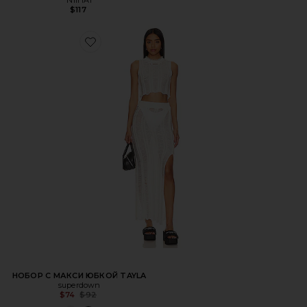
$117
НОБОР С МАКСИ ЮБКОЙ TAYLA
superdown
Предыдущая цена:
$74
$92