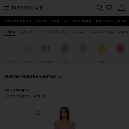
menu - shows more content
Revolve, Apparel & Fashion
Search
НОВИНКА СЕГОДНЯ
ПЛАТЬЯ
ОДЕЖДА
РАСПРОДАЖА
Color
Length
Cut
Neckline
Sleeve
Sleeve-Style
Patte
White
Beige
Metallic
Grey
Blue
Yellow
Pink
Платья
Платье-свитер
870
Товары
Сортировать
Refine