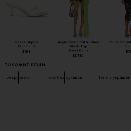
Maeve Slipper
Asymmetric Cut Ruched
Olina Corse
FEMME LA
Mesh Top
Bar
David Koma
$199
$1
$1,730
ПОХОЖИЕ ВЕЩИ
Безрукавки
Топы без рукавов
Топы с украшен