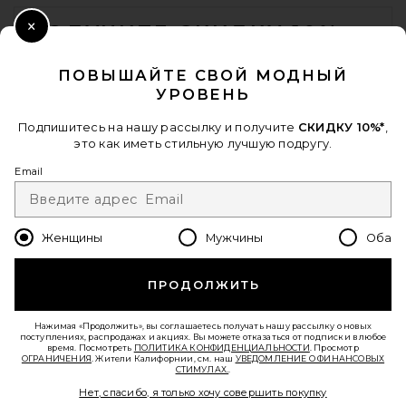
FOOTER
ПОЛУЧИТЕ СКИДКУ 10%
Close Modal
Когда вы подписываетесь на нашу рассылку, указав свой email.
ПОВЫШАЙТЕ СВОЙ МОДНЫЙ
Отписаться можно в любой момент.
политика
УРОВЕНЬ
конфиденциальности
Email Address
Подпишитесь на нашу рассылку и получите
СКИДКУ 10%*
,
это как иметь стильную лучшую подругу.
Sign Up
Email
Женщины
Мужчины
Оба
ru
USD
Change Country Regions Preferences - 
ПРОДОЛЖИТЬ
ПОМОГИТЕ НАМ СТАТЬ ЛУЧШЕ!
Пройти краткий опрос о сегодняшнем визите.
Вперед!
Нажимая «Продолжить», вы соглашаетесь получать нашу рассылку о новых
поступлениях, распродажах и акциях. Вы можете отказаться от подписки в любое
время. Посмотреть
ПОЛИТИКА КОНФИДЕНЦИАЛЬНОСТИ
. Просмотр
ОГРАНИЧЕНИЯ
. Жители Калифорнии, см. наш
УВЕДОМЛЕНИЕ О ФИНАНСОВЫХ
СТИМУЛАХ.
.
СЛУЖБА ПОДДЕРЖКИ
Нет, спасибо, я только хочу совершить покупку