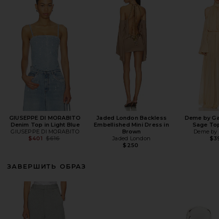
GIUSEPPE DI MORABITO
Jaded London Backless
Deme by Ga
Denim Top in Light Blue
Embellished Mini Dress in
Sage Top
GIUSEPPE DI MORABITO
Brown
Deme by 
Previous price:
$401
$616
Jaded London
$3
$250
ЗАВЕРШИТЬ ОБРАЗ