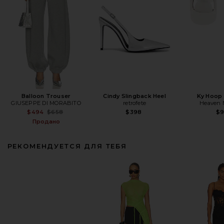
Balloon Trouser
Cindy Slingback Heel
Ky Hoop 
GIUSEPPE DI MORABITO
retrofete
Heaven
Previous price:
$494
$658
$398
$
Продано
РЕКОМЕНДУЕТСЯ ДЛЯ ТЕБЯ