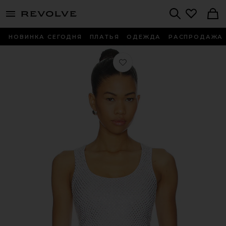
menu - shows more content
Revolve, Apparel & Fashion
Search
НОВИНКА СЕГОДНЯ
ПЛАТЬЯ
ОДЕЖДА
РАСПРОДАЖА
Любимое ТОП TANK