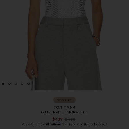
Коллекции
ТОП TANK
GIUSEPPE DI MORABITO
Previous price:
$437
$490
Affirm
Pay over time with
. See if you qualify at checkout.