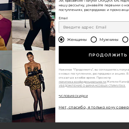
Эй, красавчик! Получи
СКИДКА 10%
подп
нашу рассылку, узнавайте первыми о н
поступлениях, распродажах и промо акци
Email
Женщины
Мужчины
ПРОДОЛЖИТЬ
Нажимая "Продолжить", вы соглашаетесь получ
о новых поступлениях, распродажах и акциях. 
отказаться в любое время. Просмотр
политика конфиденциальности
Жители Калиф
УВЕДОМЛЕНИЕ О ФИНАНСОВЫХ СТИМУЛАХ.
*УСЛОВИЯ СКИДКИ
Нет, спасибо, я только хочу сове