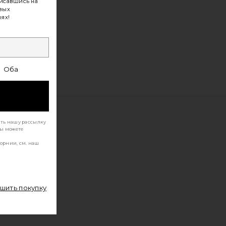
исавшись на
овых
ях!
Оба
ать нашу рассылку
Вы можете
орнии, см. наш
ршить покупку