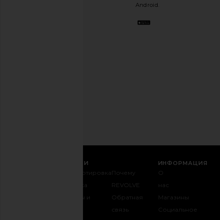
Android.
стильного
лучшего
друга.
Вы
можете
отказаться
в
любое
время.
Политика
конфиденциальности
Email
РЕГИСТРАЦИЯ
СЛУЖБА ПОДДЕРЖКИ
ИНФОРМАЦИЯ
Связаться с
Транспортировка
Почему
О
нами
и доставка
REVOLVE
нас
1-888-442-
Возвраты и
Обратная
Магазины
5830
обмен
связь
Социальное