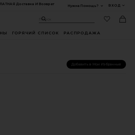
ЛАТНАЯ Доставка И Возврат
ВХОД
Нужна Помощь?
Развернуть Для
Поиск: Site
Избранные
Поиск
Ther
ИНЫ
ГОРЯЧИЙ СПИСОК
РАСПРОДАЖА
Добавить в Мои Избранные