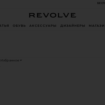
БЕСП
Revolve
АТЬЯ
ОБУВЬ
АКСЕССУАРЫ
ДИЗАЙНЕРЫ
МАГАЗ
ортировать
росмотр
ВИТШОТ
избранноеФУТБОЛКА