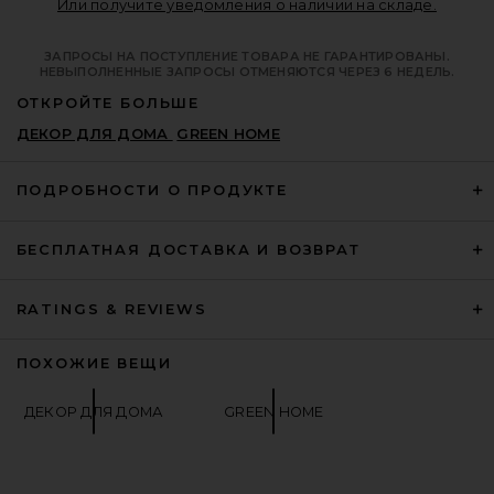
Opens i
Или получите уведомления о наличии на складе.
ЗАПРОСЫ НА ПОСТУПЛЕНИЕ ТОВАРА НЕ ГАРАНТИРОВАНЫ.
НЕВЫПОЛНЕННЫЕ ЗАПРОСЫ ОТМЕНЯЮТСЯ ЧЕРЕЗ 6 НЕДЕЛЬ.
ОТКРОЙТЕ БОЛЬШЕ
ДЕКОР ДЛЯ ДОМА
GREEN HOME
ПОДРОБНОСТИ О ПРОДУКТЕ
БЕСПЛАТНАЯ ДОСТАВКА И ВОЗВРАТ
RATINGS & REVIEWS
ПОХОЖИЕ ВЕЩИ
ДЕКОР ДЛЯ ДОМА
GREEN HOME