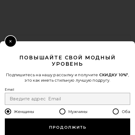
FOOTER
ПОЛУЧИТЕ СКИДКУ 10%
Close Modal
КОГДА ВЫ ПОДПИСЫВАЕТЕСЬ НА НАШУ РАССЫЛКУ, УКАЗАВ
ПОВЫШАЙТЕ СВОЙ МОДНЫЙ
СВОЙ EMAIL. ОТПИСАТЬСЯ МОЖНО В ЛЮБОЙ МОМЕНТ.
УРОВЕНЬ
ПОЛИТИКА КОНФИДЕНЦИАЛЬНОСТИ
EMAIL ADDRESS
Подпишитесь на нашу рассылку и получите
СКИДКУ 10%*
,
это как иметь стильную лучшую подругу.
Sign Up
Email
Женщины
Мужчины
Оба
ru
USD
Change Country Regions Preferences - 
ПРОДОЛЖИТЬ
ПОМОГИТЕ НАМ СТАТЬ ЛУЧШЕ!