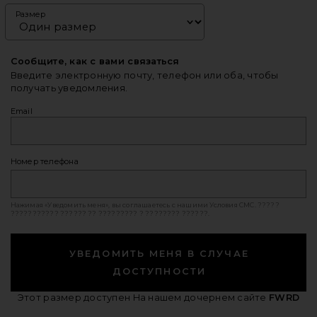
Размер
Сообщите, как с вами связаться
Введите электронную почту, телефон или оба, чтобы
получать уведомления.
Email
Номер телефона
Нажимая «Уведомить меня», вы соглашаетесь с нашими
Условия СМС
. ?????
??????????? ?????? ?? ????????? ? ???????? ??????.
УВЕДОМИТЬ МЕНЯ В СЛУЧАЕ
ДОСТУПНОСТИ
Этот размер доступен
На нашем дочернем сайте
FWRD