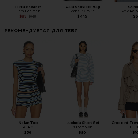
Isella Sneaker
Gaia Shoulder Bag
Chin
Sam Edelman
Mansur Gavriel
Polo Ral
Previous price:
$87
$110
$445
$
РЕКОМЕНДУЕТСЯ ДЛЯ ТЕБЯ
Nolan Top
Lucinda Short Set
Cropped Tren
AFRM
superdown
LIO
$58
$90
$1