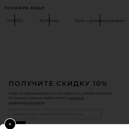
ПОХОЖИЕ ВЕЩИ
LIONESS
Футболки
Топы с длинным рукавом
FOOTER
ПОЛУЧИТЕ СКИДКУ 10%
Когда вы подписываетесь на нашу рассылку, указав свой email.
Отписаться можно в любой момент.
политика
конфиденциальности
Email Address
Sign Up
Close Modal