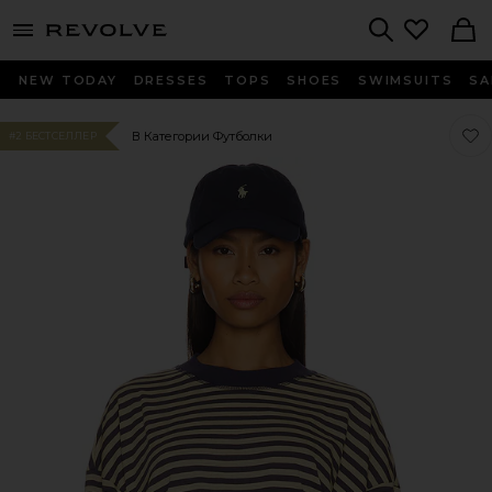
menu - shows more content
Revolve, Apparel & Fashion
Search
NEW TODAY
DRESSES
TOPS
SHOES
SWIMSUITS
SA
Люб
Люб
В Категории Футболки
#2 БЕСТСЕЛЛЕР