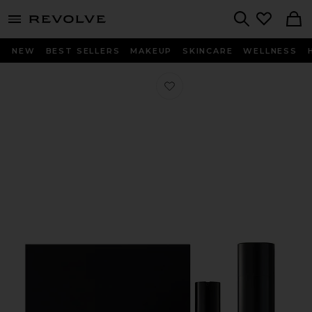
menu - shows more content
Revolve, Apparel & Fashion
Search
NEW
BEST SELLERS
MAKEUP
SKINCARE
WELLNESS
Любимое ЛАЗЕР ПРО LASER PRO STA