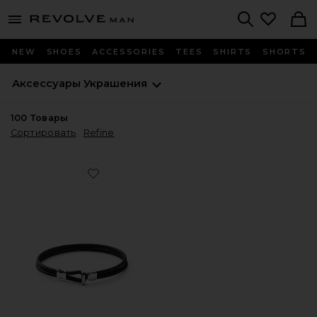
Revolve
menu - shows more content
Search
NEW
SHOES
ACCESSORIES
TEES
SHIRTS
SHORTS
Аксессуары
Украшения
100
Товары
Сортировать
Refine
Favorite БРАСЛЕТ ORSON