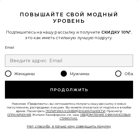
CLOSE MODAL
ПОВЫШАЙТЕ СВОЙ МОДНЫЙ
УРОВЕНЬ
Подпишитесь на нашу рассылку и получите
СКИДКУ 10%*
,
это как иметь стильную лучшую подругу.
Email
ОЖЕРЕЛЬЕ PEARL
Nialaya
Женщины
Мужчины
Оба
$169
ПРОДОЛЖИТЬ
Favorite ОЖЕРЕЛЬЕ
Нажимая «Продолжить», вы соглашаетесь получать нашу рассылку о новых
поступлениях, распродажах и акциях. Вы можете отказаться от подписки в любое
время. Посмотреть
ПОЛИТИКА КОНФИДЕНЦИАЛЬНОСТИ
. Просмотр
ОГРАНИЧЕНИЯ
. Жители Калифорнии, см. наш
УВЕДОМЛЕНИЕ О ФИНАНСОВЫХ
СТИМУЛАХ.
.
Нет, спасибо, я только хочу совершить покупку