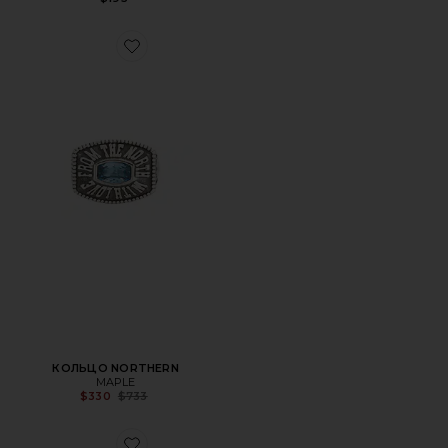
Favorite КОЛЬЦО NORTHERN
КОЛЬЦО NORTHERN
MAPLE
Previous price:
$330
$733