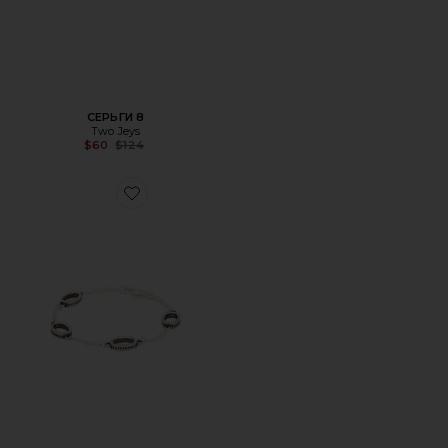
СЕРЬГИ 8
Two Jeys
Previous price:
$60
$124
Favorite БРАСЛЕТ ICON