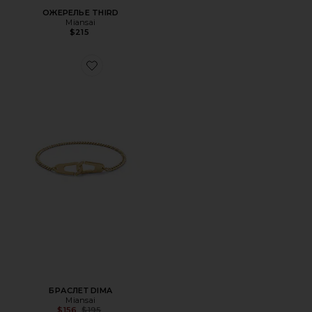
ОЖЕРЕЛЬЕ THIRD
Miansai
$215
Favorite БРАСЛЕТ DIMA
БРАСЛЕТ DIMA
Miansai
Previous price:
$156
$195