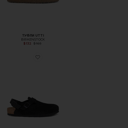
ТУФЛИ UTTI
BIRKENSTOCK
Previous price:
$132
$165
Favorite ОБУВЬ TOKIO