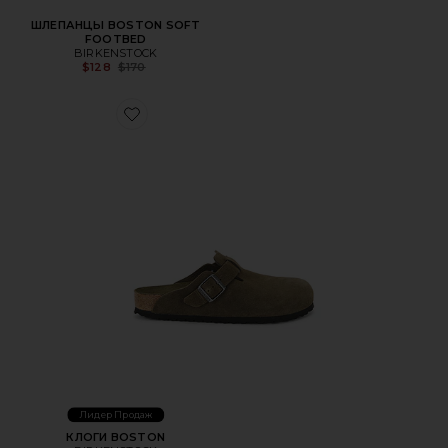
ШЛЕПАНЦЫ BOSTON SOFT
FOOTBED
BIRKENSTOCK
Previous price:
$128
$170
Favorite КЛОГИ BOSTON
Лидер Продаж
КЛОГИ BOSTON