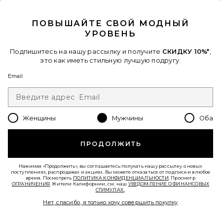
CLOSE MODAL
ПОВЫШАЙТЕ СВОЙ МОДНЫЙ
УРОВЕНЬ
Подпишитесь на нашу рассылку и получите
СКИДКУ 10%*
,
это как иметь стильную лучшую подругу.
Email
Женщины
Мужчины
Оба
ПРОДОЛЖИТЬ
КЛОГИ LONDON
BIRKENSTOCK
$170
Нажимая «Продолжить», вы соглашаетесь получать нашу рассылку о новых
поступлениях, распродажах и акциях. Вы можете отказаться от подписки в любое
время. Посмотреть
ПОЛИТИКА КОНФИДЕНЦИАЛЬНОСТИ
. Просмотр
ОГРАНИЧЕНИЯ
. Жители Калифорнии, см. наш
УВЕДОМЛЕНИЕ О ФИНАНСОВЫХ
СТИМУЛАХ.
.
Favorite САНДАЛИИ ARIZONA
Нет, спасибо, я только хочу совершить покупку