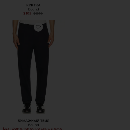
КУРТКА
Bound
Previous price:
$105
$232
Favorite БУМАЖНЫЙ ТВИЛ
БУМАЖНЫЙ ТВИЛ
Bound
$43 (ФИНАЛЬНАЯ РАСПРОДАЖА)