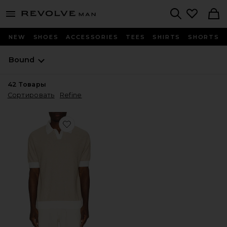
Revolve
menu - shows more content
Search
NEW
SHOES
ACCESSORIES
TEES
SHIRTS
SHORTS
Bound
42
Товары
Сортировать
Refine
Favorite ПОЛО