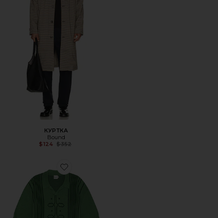
КУРТКА
Bound
Previous price:
$124
$352
Favorite ПОЛО