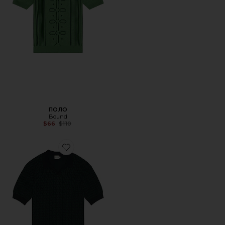
ПОЛО
Bound
Previous price:
$66
$110
Favorite ПОЛО