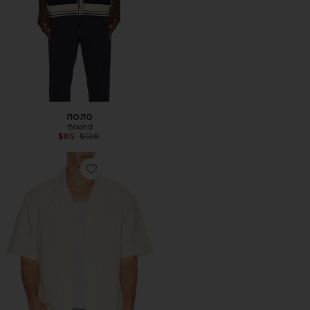
ПОЛО
Bound
Previous price:
$85
$128
Favorite РУБАШКА RIBEIRA