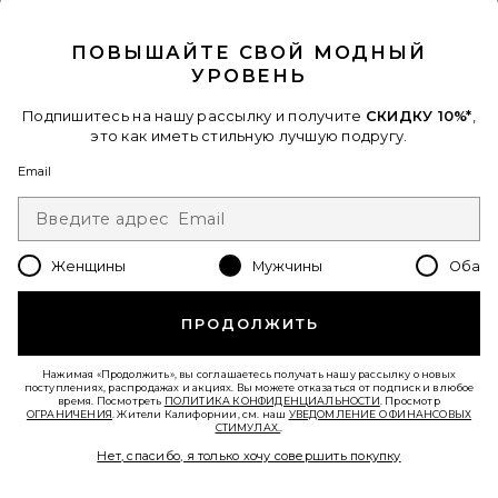
CLOSE MODAL
ПОВЫШАЙТЕ СВОЙ МОДНЫЙ
УРОВЕНЬ
Подпишитесь на нашу рассылку и получите
СКИДКУ 10%*
,
это как иметь стильную лучшую подругу.
Email
РУБАШКА AGATHA
Женщины
Мужчины
Оба
Bound
$113 (ФИНАЛЬНАЯ РАСПРОДАЖА)
ПРОДОЛЖИТЬ
Favorite ШОРТЫ
Нажимая «Продолжить», вы соглашаетесь получать нашу рассылку о новых
поступлениях, распродажах и акциях. Вы можете отказаться от подписки в любое
время. Посмотреть
ПОЛИТИКА КОНФИДЕНЦИАЛЬНОСТИ
. Просмотр
ОГРАНИЧЕНИЯ
. Жители Калифорнии, см. наш
УВЕДОМЛЕНИЕ О ФИНАНСОВЫХ
СТИМУЛАХ.
.
Нет, спасибо, я только хочу совершить покупку