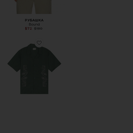
РУБАШКА
Bound
Previous price:
$72
$180
Favorite РУБАШКА