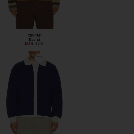
СВИТЕР
Bound
Previous price:
$129
$215
Favorite РУБАШКА