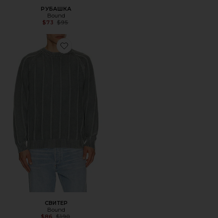
РУБАШКА
Bound
Previous price:
$73
$95
Favorite СВИТЕР
СВИТЕР
Bound
Previous price:
$86
$190