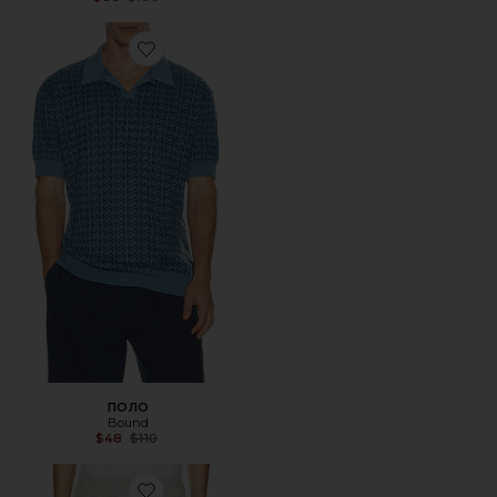
Favorite ПОЛО
ПОЛО
Bound
Previous price:
$48
$110