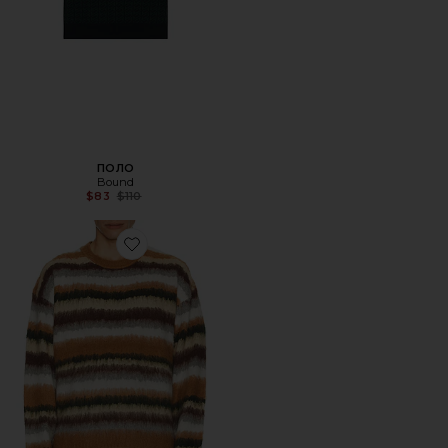
ПОЛО
Bound
Previous price:
$83
$110
Favorite СВИТЕР