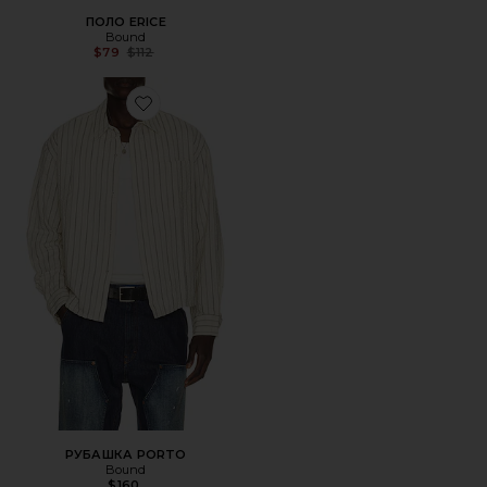
ПОЛО ERICE
Bound
Previous price:
$79
$112
Favorite РУБАШКА PORTO
РУБАШКА PORTO
Bound
$160