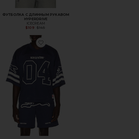
ФУТБОЛКА С ДЛИННЫМ РУКАВОМ
HYPERDRIVE
ICECREAM
Previous price:
$109
$145
Favorite РУБАШКА SLUSHIE