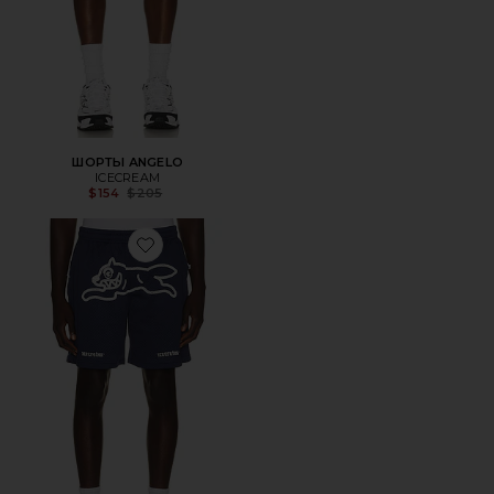
ШОРТЫ ANGELO
ICECREAM
Previous price:
$154
$205
Favorite ШОРТЫ SLURPEE