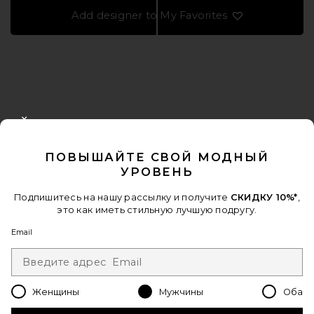
Add designer to My Favorites
FOOTER
CLOSE MODAL
ПОЛУЧИТЕ СКИДКУ 10%
ПОВЫШАЙТЕ СВОЙ МОДНЫЙ
Когда вы подписываетесь на нашу рассылку, указав свой email.
УРОВЕНЬ
Отписаться можно в любой момент.
политика
конфиденциальности
Подпишитесь на нашу рассылку и получите
СКИДКУ 10%*
,
это как иметь стильную лучшую подругу.
Email Address
Email
Sign Up
Женщины
Мужчины
Оба
ru
USD
Change Country Regions Preferences - 