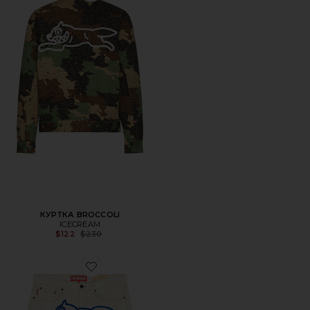
КУРТКА BROCCOLI
ICECREAM
Previous price:
$122
$230
Favorite ШОРТЫ