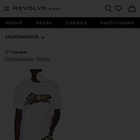
Revolve
menu - shows more content
Search
НОВЫЙ
ОБУВЬ
ОДЕЖДА
РАСПРОДАЖА
МОРОЖЕНОЕ
17
Товары
Сортировать
Refine
Favorite ФУТБОЛКА CAMO DOG