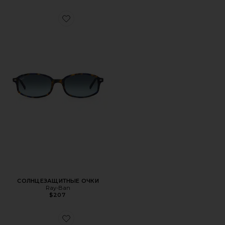
Favorite СОЛНЦЕЗАЩИТНЫЕ ОЧКИ
СОЛНЦЕЗАЩИТНЫЕ ОЧКИ
Ray-Ban
$207
Favorite СОЛНЦЕЗАЩИТНЫЕ ОЧКИ OVAL