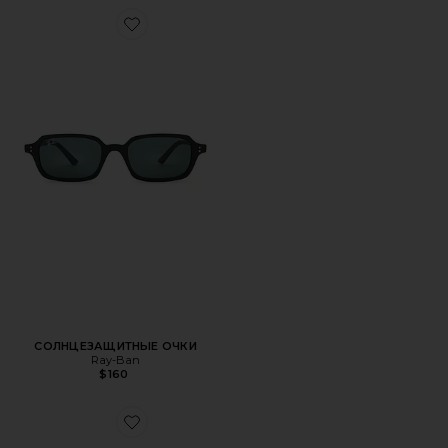
Favorite СОЛНЦЕЗАЩИТНЫЕ ОЧКИ
СОЛНЦЕЗАЩИТНЫЕ ОЧКИ
Ray-Ban
$160
Favorite СОЛНЦЕЗАЩИТНЫЕ ОЧКИ