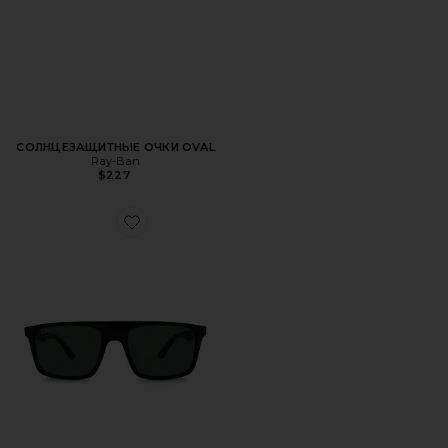
СОЛНЦЕЗАЩИТНЫЕ ОЧКИ OVAL
Ray-Ban
$227
Favorite СОЛНЦЕЗАЩИТНЫЕ ОЧКИ