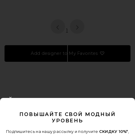
page
of 1, currently selected
1
Add designer to My Favorites
FOOTER
CLOSE MODAL
ПОЛУЧИТЕ СКИДКУ 10%
ПОВЫШАЙТЕ СВОЙ МОДНЫЙ
Когда вы подписываетесь на нашу рассылку, указав свой email.
УРОВЕНЬ
Отписаться можно в любой момент.
политика
конфиденциальности
Подпишитесь на нашу рассылку и получите
СКИДКУ 10%*
,