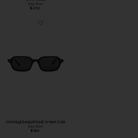
Ray-Ban
$202
Favorite СОЛНЦЕЗАЩИТНЫЕ ОЧКИ ZURI
СОЛНЦЕЗАЩИТНЫЕ ОЧКИ ZURI
Ray-Ban
$160