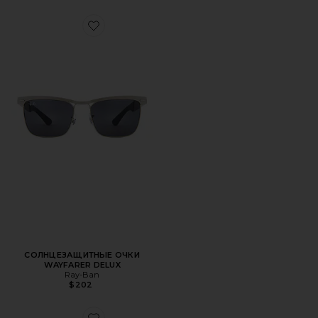
Favorite СОЛНЦЕЗАЩИТНЫЕ ОЧКИ WAYFARER DELUX
СОЛНЦЕЗАЩИТНЫЕ ОЧКИ
WAYFARER DELUX
Ray-Ban
$202