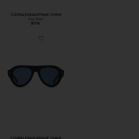
СОЛНЦЕЗАЩИТНЫЕ ОЧКИ
Ray-Ban
$178
Favorite СОЛНЦЕЗАЩИТНЫЕ ОЧКИ
СОЛНЦЕЗАЩИТНЫЕ ОЧКИ