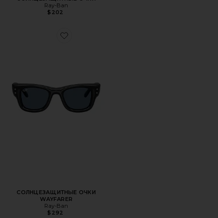
Ray-Ban
$202
Favorite СОЛНЦЕЗАЩИТНЫЕ ОЧКИ WAYFARER
СОЛНЦЕЗАЩИТНЫЕ ОЧКИ
WAYFARER
Ray-Ban
$292