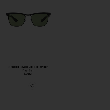
СОЛНЦЕЗАЩИТНЫЕ ОЧКИ
Ray-Ban
$202
Favorite СОЛНЦЕЗАЩИТНЫЕ ОЧКИ RECTANGULAR