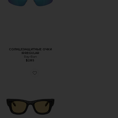
СОЛНЦЕЗАЩИТНЫЕ ОЧКИ
IRREGULAR
Ray-Ban
$285
Favorite СОЛНЦЕЗАЩИТНЫЕ ОЧКИ WAYFARER