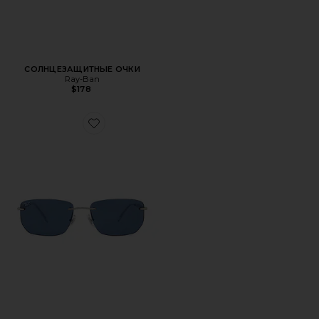
СОЛНЦЕЗАЩИТНЫЕ ОЧКИ
Ray-Ban
$178
Favorite СОЛНЦЕЗАЩИТНЫЕ ОЧКИ