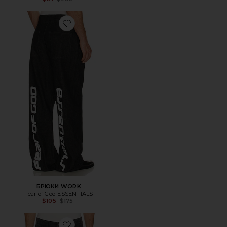
Favorite БРЮКИ WORK
БРЮКИ WORK
Fear of God ESSENTIALS
Previous price:
$105
$175