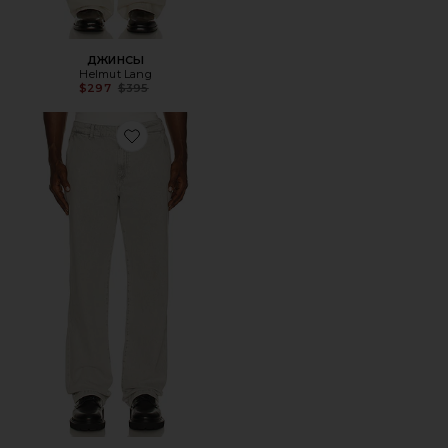
ДЖИНСЫ
Helmut Lang
Previous price:
$297
$395
Favorite БРЮКИ