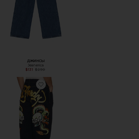
ДЖИНСЫ
Jeanerica
Previous price:
$131
$290
Favorite СВОБОДНЫЕ ДЖИНСЫ DRAGONS SELVAGE