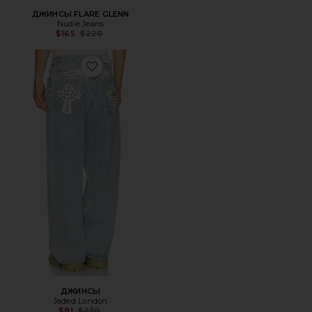
ДЖИНСЫ FLARE GLENN
Nudie Jeans
Previous price:
$165
$220
Favorite ДЖИНСЫ
ДЖИНСЫ
Jaded London
Previous price:
$81
$230