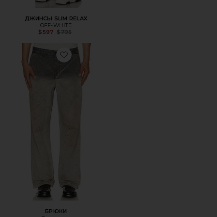
ДЖИНСЫ SLIM RELAX
OFF-WHITE
Previous price:
$597
$795
Favorite БРЮКИ
БРЮКИ