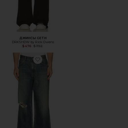
ДЖИНСЫ GETH
DRKSHDW by Rick Owens
Previous price:
$476
$792
Favorite ДЖИНСЫ