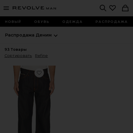
Revolve
menu - shows more content
Search
НОВЫЙ
ОБУВЬ
ОДЕЖДА
РАСПРОДАЖА
Распродажа
Деним
93
Товары
Сортировать
Refine
Favorite ДЖИНСЫ LOUD LARRY