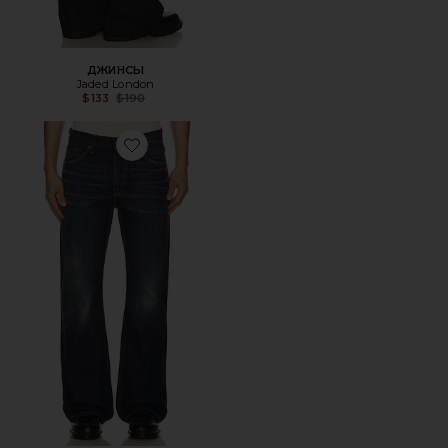
ДЖИНСЫ
Jaded London
Previous price:
$133
$190
Favorite ДЖИНСЫ FLARE GLENN