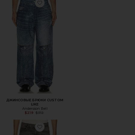
Favorite ДЖИНСОВЫЕ БРЮКИ CUSTOM LIKE
ДЖИНСОВЫЕ БРЮКИ CUSTOM
LIKE
Andersson Bell
Previous price:
$219
$312
Favorite ЗАУЖЕННЫЕ ДЖИНСЫ SONNY