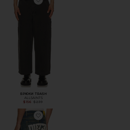
Favorite БРЮКИ TRASH
БРЮКИ TRASH
ALLSAINTS
Previous price:
$156
$239
Favorite ДЖИНСЫ REVERSO DIET