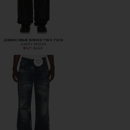
ДЖИНСОВЫЕ БРЮКИ TWO TUCK
KAPPY DESIGN
Previous price:
$147
$209
Favorite ДЖИНСЫ LASER