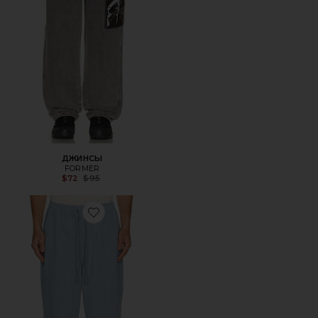
ДЖИНСЫ
FORMER
Previous price:
$72
$95
Favorite ДЖИНСОВЫЕ БРЮКИ FATIGUE STRIPE