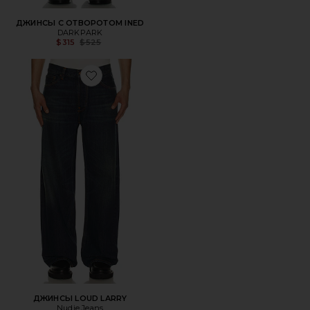
ДЖИНСЫ С ОТВОРОТОМ INED
DARKPARK
Previous price:
$315
$525
Favorite ДЖИНСЫ LOUD LARRY
ДЖИНСЫ LOUD LARRY
Nudie Jeans