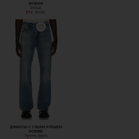
БРЮКИ
PAIGE
Previous price:
$72
$239
Favorite ДЖИНСЫ С УЗКИМ КЛЕШЕМ ROBBIE
ДЖИНСЫ С УЗКИМ КЛЕШЕМ
ROBBIE
Tommy Jeans