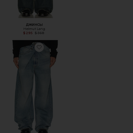
ДЖИНСЫ
Helmut Lang
Previous price:
$295
$368
Favorite ДЖИНСЫ С ОТВОРОТОМ INED