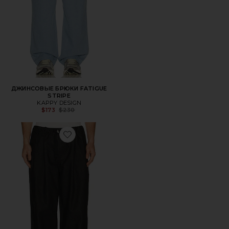
ДЖИНСОВЫЕ БРЮКИ FATIGUE
STRIPE
KAPPY DESIGN
Previous price:
$173
$230
Favorite ДЖИНСОВЫЕ БРЮКИ TWO TUCK