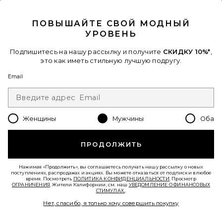
CLOSE MODAL
ПОВЫШАЙТЕ СВОЙ МОДНЫЙ
УРОВЕНЬ
Подпишитесь на нашу рассылку и получите
СКИДКУ 10%*
,
это как иметь стильную лучшую подругу.
Email
Женщины
Мужчины
Оба
ДЖИНСОВЫЕ БРЮКИ BAGGY
ПРОДОЛЖИТЬ
vowels
Previous price:
$228
$350
Нажимая «Продолжить», вы соглашаетесь получать нашу рассылку о новых
поступлениях, распродажах и акциях. Вы можете отказаться от подписки в любое
время. Посмотреть
ПОЛИТИКА КОНФИДЕНЦИАЛЬНОСТИ
. Просмотр
Favorite БРЮКИ
ОГРАНИЧЕНИЯ
. Жители Калифорнии, см. наш
УВЕДОМЛЕНИЕ О ФИНАНСОВЫХ
СТИМУЛАХ.
.
Нет, спасибо, я только хочу совершить покупку