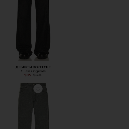
ДЖИНСЫ BOOTCUT
Guess Originals
Previous price:
$85
$128
Favorite ШИРОКИЕ ДЖИНСЫ CLASSIC