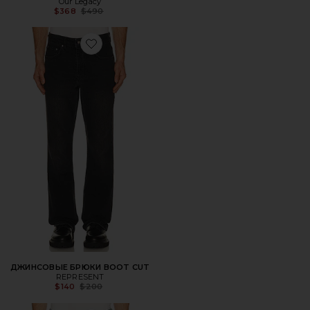
Our Legacy
Previous price:
$368
$490
Favorite ДЖИНСОВЫЕ БРЮКИ BOOT CUT
ДЖИНСОВЫЕ БРЮКИ BOOT CUT
REPRESENT
Previous price:
$140
$200