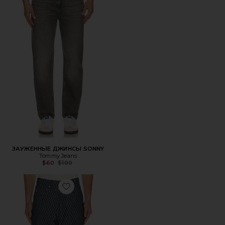
ЗАУЖЕННЫЕ ДЖИНСЫ SONNY
Tommy Jeans
Previous price:
$60
$100
Favorite МЕШКОВАТЫЕ ДЖИНСЫ FORMULA