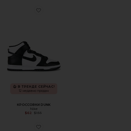
Favorite КРОССОВКИ DUNK
В ТРЕНДЕ СЕЙЧАС!
12 недавно продан
КРОССОВКИ DUNK
Nike
Previous price:
$62
$155
Favorite КРОССОВКИ THE ROGER CH VARSITY