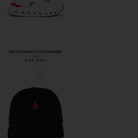
КРОССОВКИ CLOUDRUNNER
On
Previous price:
$128
$160
Favorite ШЛЯПА