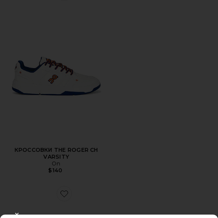
КРОССОВКИ THE ROGER CH
VARSITY
On
$140
Favorite КРОССОВКИ CLOUDSURFER