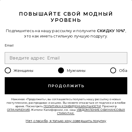
CLOSE MODAL
ПОВЫШАЙТЕ СВОЙ МОДНЫЙ
УРОВЕНЬ
Подпишитесь на нашу рассылку и получите
СКИДКУ 10%*
,
это как иметь стильную лучшую подругу.
Email
Женщины
Мужчины
Оба
КРОССОВКИ CLOUDSURFER
On
ПРОДОЛЖИТЬ
Previous price:
$120
$150
Нажимая «Продолжить», вы соглашаетесь получать нашу рассылку о новых
поступлениях, распродажах и акциях. Вы можете отказаться от подписки в любое
Favorite КРОССОВКИ CLOUDNOVA FORM 2
время. Посмотреть
ПОЛИТИКА КОНФИДЕНЦИАЛЬНОСТИ
. Просмотр
ОГРАНИЧЕНИЯ
. Жители Калифорнии, см. наш
УВЕДОМЛЕНИЕ О ФИНАНСОВЫХ
СТИМУЛАХ.
.
Нет, спасибо, я только хочу совершить покупку