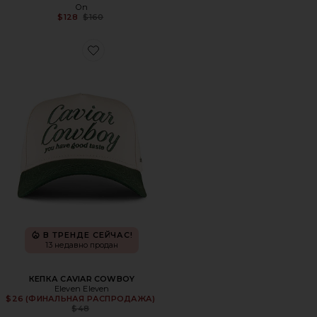
On
Previous price:
$128
$160
Favorite КЕПКА CAVIAR COWBOY
В ТРЕНДЕ СЕЙЧАС!
13 недавно продан
КЕПКА CAVIAR COWBOY
Eleven Eleven
$26 (ФИНАЛЬНАЯ РАСПРОДАЖА)
Previous price:
$48