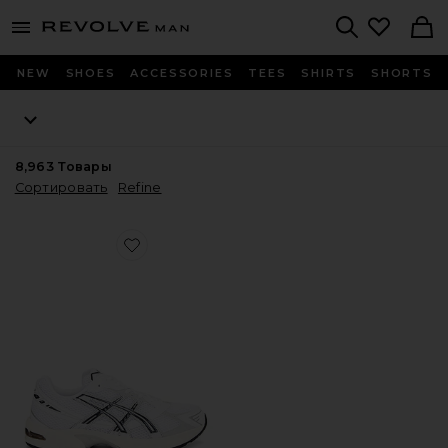
Revolve
menu - shows more content
Search
NEW
SHOES
ACCESSORIES
TEES
SHIRTS
SHORTS
8,963
Товары
Сортировать
Refine
Favorite КРОССОВКИ GEL-1130