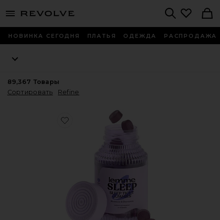
menu - shows more content
Revolve, Apparel & Fashion
Search
НОВИНКА СЕГОДНЯ
ПЛАТЬЯ
ОДЕЖДА
РАСПРОДАЖА
89,367
Товары
Сортировать
Refine
Favorite ВИТАМИННЫЕ МАРМЕЛАДКИ SLEEP