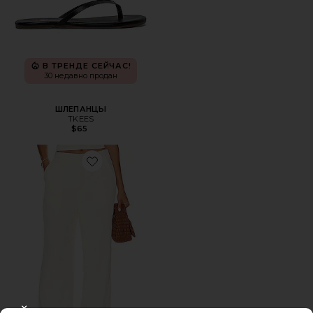
В ТРЕНДЕ СЕЙЧАС!
30 недавно продан
ШЛЕПАНЦЫ
TKEES
$65
Favorite БРЮКИ ROMA