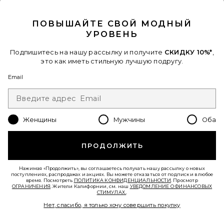
CLOSE MODAL
ПОВЫШАЙТЕ СВОЙ МОДНЫЙ
УРОВЕНЬ
Подпишитесь на нашу рассылку и получите
СКИДКУ 10%*
,
БРЮКИ ROMA
SNDYS
это как иметь стильную лучшую подругу.
$108
Email
Favorite МАКСИ ПЛАТЬЕ DISTRICT
Женщины
Мужчины
Оба
ПРОДОЛЖИТЬ
Нажимая «Продолжить», вы соглашаетесь получать нашу рассылку о новых
поступлениях, распродажах и акциях. Вы можете отказаться от подписки в любое
время. Посмотреть
ПОЛИТИКА КОНФИДЕНЦИАЛЬНОСТИ
. Просмотр
ОГРАНИЧЕНИЯ
. Жители Калифорнии, см. наш
УВЕДОМЛЕНИЕ О ФИНАНСОВЫХ
СТИМУЛАХ.
.
Нет, спасибо, я только хочу совершить покупку