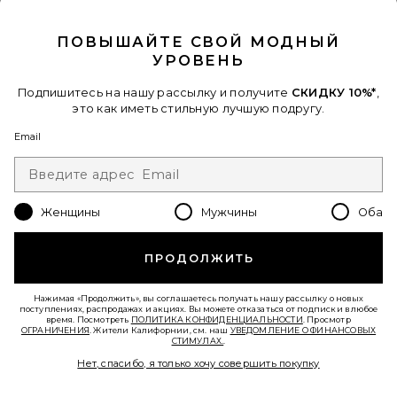
CLOSE MODAL
ПОВЫШАЙТЕ СВОЙ МОДНЫЙ
УРОВЕНЬ
Подпишитесь на нашу рассылку и получите
СКИДКУ 10%*
,
Лидер Продаж
это как иметь стильную лучшую подругу.
ТОП HORIZON LONG SLEEVE
Email
LIONESS
$75
Favorite ЮБКА-ШОРТЫ BLOOM BUBBLE
Женщины
Мужчины
Оба
ПРОДОЛЖИТЬ
Нажимая «Продолжить», вы соглашаетесь получать нашу рассылку о новых
поступлениях, распродажах и акциях. Вы можете отказаться от подписки в любое
время. Посмотреть
ПОЛИТИКА КОНФИДЕНЦИАЛЬНОСТИ
. Просмотр
ОГРАНИЧЕНИЯ
. Жители Калифорнии, см. наш
УВЕДОМЛЕНИЕ О ФИНАНСОВЫХ
СТИМУЛАХ.
.
Нет, спасибо, я только хочу совершить покупку