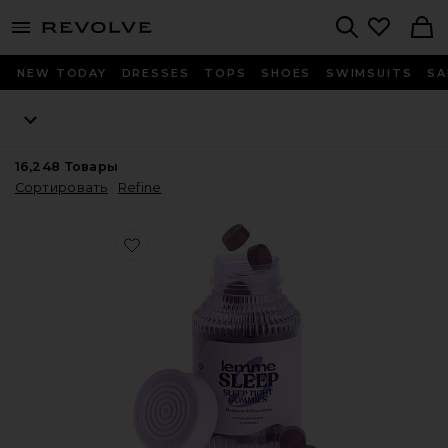
menu - shows more content
Revolve, Apparel & Fashion
Search
NEW TODAY
DRESSES
TOPS
SHOES
SWIMSUITS
SA
16,248
Товары
Сортировать
Refine
Favorite ВИТАМИННЫЕ МАРМЕЛАДКИ SLEEP