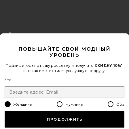
FOOTER
CLOSE MODAL
ПОЛУЧИТЕ СКИДКУ 10%
ПОВЫШАЙТЕ СВОЙ МОДНЫЙ
Когда вы подписываетесь на нашу рассылку, указав свой email.
УРОВЕНЬ
Отписаться можно в любой момент.
политика
конфиденциальности
Подпишитесь на нашу рассылку и получите
СКИДКУ 10%*
,
это как иметь стильную лучшую подругу.
Email Address
Email
Sign Up
Женщины
Мужчины
Оба
ru
USD
Change Country Regions Preferences - 
ПРОДОЛЖИТЬ
ПОМОГИТЕ НАМ СТАТЬ ЛУЧШЕ!