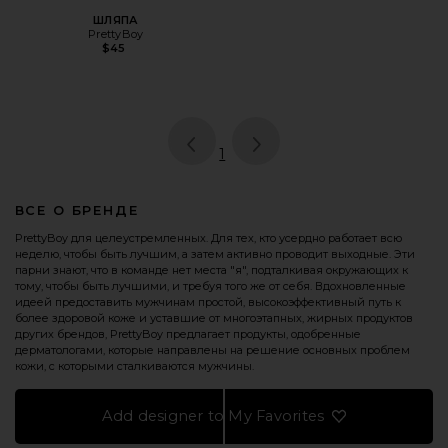
ШЛЯПА
PrettyBoy
$45
page
of 1, currently selected
1
ВСЕ О БРЕНДЕ
PrettyBoy для целеустремленных. Для тех, кто усердно работает всю
неделю, чтобы быть лучшим, а затем активно проводит выходные. Эти
парни знают, что в команде нет места "я", подталкивая окружающих к
тому, чтобы быть лучшими, и требуя того же от себя. Вдохновленные
идеей предоставить мужчинам простой, высокоэффективный путь к
более здоровой коже и уставшие от многоэтапных, жирных продуктов
других брендов, PrettyBoy предлагает продукты, одобренные
дерматологами, которые направлены на решение основных проблем
кожи, с которыми сталкиваются мужчины.
Add designer to My Favorites