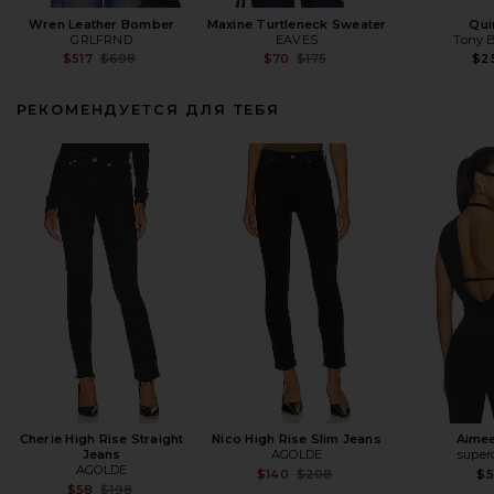
Wren Leather Bomber
Maxine Turtleneck Sweater
Qui
GRLFRND
EAVES
Tony 
Previous price:
Previous price:
$517
$698
$70
$175
$2
РЕКОМЕНДУЕТСЯ ДЛЯ ТЕБЯ
Cherie High Rise Straight
Nico High Rise Slim Jeans
Aime
Jeans
AGOLDE
supe
AGOLDE
Previous price:
$140
$208
$
Previous price:
$58
$198