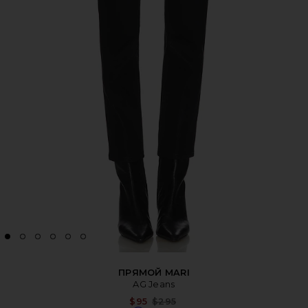
ПРЯМОЙ MARI
AG Jeans
Previous price:
$95
$295