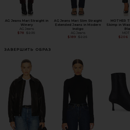
AG Jeans Mari Straight in
AG Jeans Mari Slim Straight
MOTHER Th
Winery
Extended Jeans in Modern
Skimp in Wax
AG Jeans
Indigo
Bl
Previous price:
$78
$235
AG Jeans
MOT
Previous price:
$189
$225
$206
ЗАВЕРШИТЬ ОБРАЗ