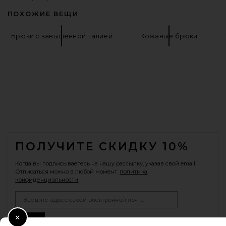
ПОХОЖИЕ ВЕЩИ
Брюки с завышенной талией
Кожаные брюки
FOOTER
ПОЛУЧИТЕ СКИДКУ 10%
Когда вы подписываетесь на нашу рассылку, указав свой email.
Отписаться можно в любой момент.
политика
конфиденциальности
Email Address
Sign Up
Close Modal