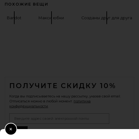
ПОХОЖИЕ ВЕЩИ
Bardot
Макси юбки
Созданы друг для друга
FOOTER
ПОЛУЧИТЕ СКИДКУ 10%
Когда вы подписываетесь на нашу рассылку, указав свой email.
Отписаться можно в любой момент.
политика
конфиденциальности
Email Address
Sign Up
Close Modal