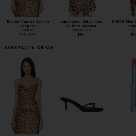
Bardot Monroe Cami in
superdown Nalani Maxi
SNDYS Skin M
Leopard
Skirt in Leopard
Leo
Bardot
superdown
SN
Previous price:
$45
$99
$60
$1
ЗАВЕРШИТЬ ОБРАЗ