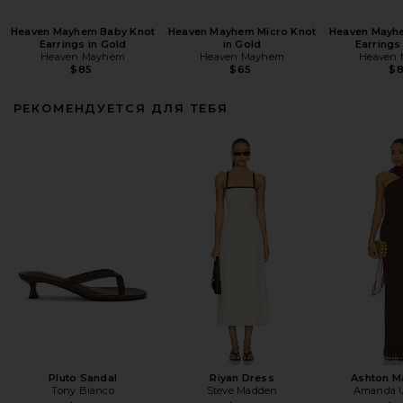
Heaven Mayhem Baby Knot
Heaven Mayhem Micro Knot
Heaven Mayh
Earrings in Gold
in Gold
Earrings
Heaven Mayhem
Heaven Mayhem
Heaven
$85
$65
$
РЕКОМЕНДУЕТСЯ ДЛЯ ТЕБЯ
Pluto Sandal
Riyan Dress
Ashton M
Tony Bianco
Steve Madden
Amanda U