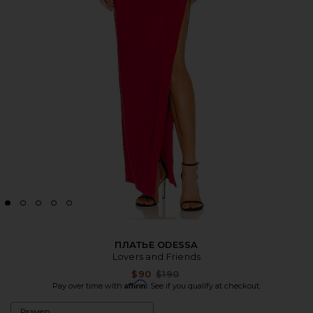
ПЛАТЬЕ ODESSA
Lovers and Friends
Previous price:
$90
$190
Affirm
Pay over time with
. See if you qualify at checkout.
Размер