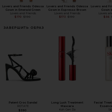
Lovers and Friends Odessa
Lovers and Friends Odessa
Lovers and F
Gown in Emerald Green
Gown in Espresso Brown
Gown i
Lovers and Friends
Lovers and Friends
Lovers an
Previous price:
Previous price:
$170
$190
$173
$190
$56
ЗАВЕРШИТЬ ОБРАЗ
Patent Croc Sandal
Long Lush Treatment
Facial Trea
ROTATE
Mascara
Essence
Koh Gen Do
SK
$590