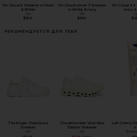
On Cloud 6 Sneaker in Pearl
On Cloudrunner 3 Sneaker
On Cloud X 4
& White
in White & Ivory
Ivory 
On
On
O
$160
$160
$1
РЕКОМЕНДУЕТСЯ ДЛЯ ТЕБЯ
The Roger Clubhouse
Cloudmonster Void New
Lait Creme Co
Sneaker
Edition Sneaker
o
On
On
Embry
Previous price:
$140
$125
$180
$1