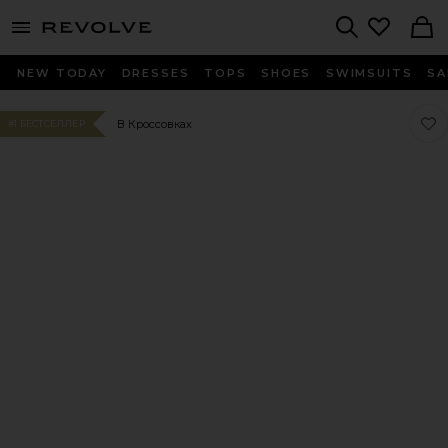
menu - shows more content
Revolve, Apparel & Fashion
Search
NEW TODAY
DRESSES
TOPS
SHOES
SWIMSUITS
SA
Люб
Люб
В Кроссовках
#1 БЕСТСЕЛЛЕР