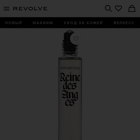
menu - shows more content
Revolve, Apparel & Fashion
Search
НОВЫЙ
МАКИЯЖ
УХОД ЗА КОЖЕЙ
ВЕЛНЕСС
Любимое ПАРФУМ REINE DES ANGES