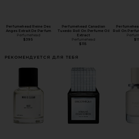
Perfumehead Reine Des
Perfumehead Canadian
Perfumehea
Anges Extrait De Parfum
Tuxedo Roll On Perfume Oil
Roll On Perfu
Perfumehead
Extract
Perfu
$395
Perfumehead
$1
$115
РЕКОМЕНДУЕТСЯ ДЛЯ ТЕБЯ