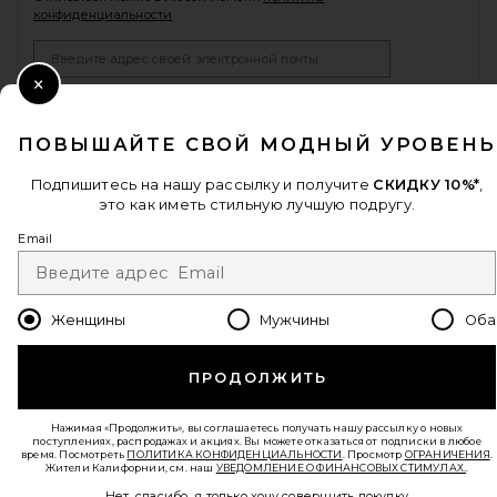
конфиденциальности
Email Address
Close Modal
Sign Up
ПОВЫШАЙТЕ СВОЙ МОДНЫЙ УРОВЕНЬ
Подпишитесь на нашу рассылку и получите
СКИДКУ 10%*
,
ru
USD
Change Country Regions Preferences - 
это как иметь стильную лучшую подругу.
Email
ПОМОГИТЕ НАМ СТАТЬ ЛУЧШЕ!
Пройти краткий опрос о сегодняшнем визите.
Вперед!
Женщины
Мужчины
Оба
СЛУЖБА ПОДДЕРЖКИ
ПРОДОЛЖИТЬ
© EMINENT, INC. (КОМПАНИЯ REVOLVE GROUP). ВСЕ ПРАВА ЗАЩИЩЕНЫ.
Нажимая «Продолжить», вы соглашаетесь получать нашу рассылку о новых
поступлениях, распродажах и акциях. Вы можете отказаться от подписки в любое
время. Посмотреть
ПОЛИТИКА КОНФИДЕНЦИАЛЬНОСТИ
. Просмотр
ОГРАНИЧЕНИЯ
.
Жители Калифорнии, см. наш
УВЕДОМЛЕНИЕ О ФИНАНСОВЫХ СТИМУЛАХ.
.
Нет, спасибо, я только хочу совершить покупку