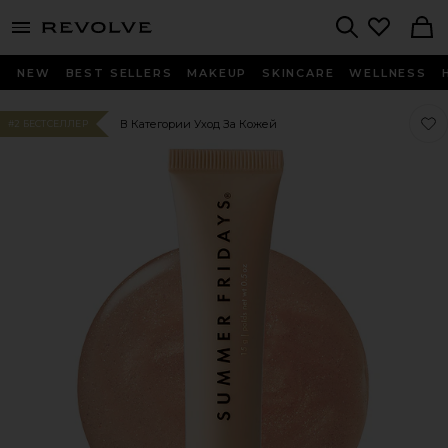
menu - shows more content
Revolve, Apparel & Fashion
Search
NEW
BEST SELLERS
MAKEUP
SKINCARE
WELLNESS
Люб
Люб
В Категории Уход За Кожей
#2 БЕСТСЕЛЛЕР