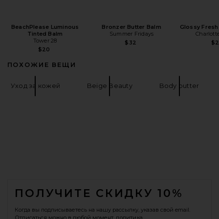
BeachPlease Luminous
Bronzer Butter Balm
Glossy Fresh
Tinted Balm
Summer Fridays
Charlott
Tower 28
$32
$
$20
ПОХОЖИЕ ВЕЩИ
Уход за кожей
Beige Beauty
Body butter
FOOTER
ПОЛУЧИТЕ СКИДКУ 10%
Когда вы подписываетесь на нашу рассылку, указав свой email.
Отписаться можно в любой момент.
политика