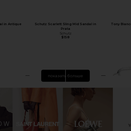
l in Antique
Schutz Scarlett Sling Mid Sandal in
Tony Bianco
Prata
Schutz
$158
показать больше