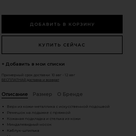
едующие слайды
+ Добавить в мои списки
Примерный срок доставки: 10 авг - 12 авг
БЕСПЛАТНАЯ доставка и возврат
Описание
Размер
О Бренде
, C
Верх из кожи-металлика с искусственной подошвой
Ремешок на лодыжке с пряжкой
Кожаная подкладка и стелька из кожи
iew 2 of 5 САНДАЛИИ STRAPPY in Silver
vie
Миндалевидный носок
Каблук-шпилька