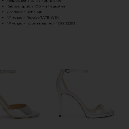
Мешок для пыли в комплекте
Каблук прибл. 100 мм / 4 дюйма
Сделано в Испании
HARE STRAPPY SANDAL IN SILVER ON FACEBOOK (OP
HARE STRAPPY SANDAL IN SILVER ON TWITTER (OPE
HARE STRAPPY SANDAL IN SILVER ON PINTEREST (O
№ модели Revolve TATE-WZ4
№ модели производителя 1159902293