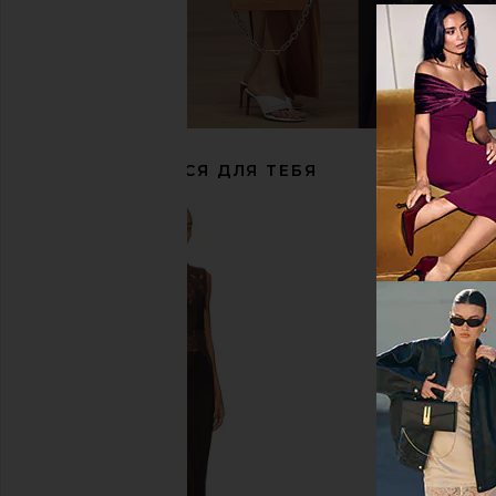
BLACK SUEDE STUDIO Tally 80 Sandal
BLACK SUEDE STUDIO B
in Silver Metallic Leather
Silver Mirror Met
BLACK SUEDE STUDIO
BLACK SUEDE S
$345
$298
РЕКОМЕНДУЕТСЯ ДЛЯ ТЕБЯ