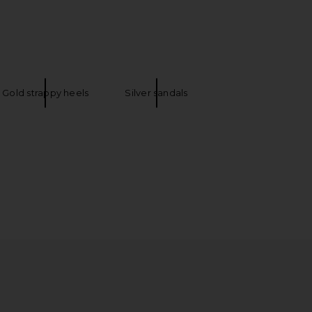
n Draped Lace Up Corset
ELLIATT Marison Ruffled Fringe Gown in
Top in Sand
Fern Green
Jaded London
ELLIATT
Gold strappy heels
Silver sandals
$170
$238