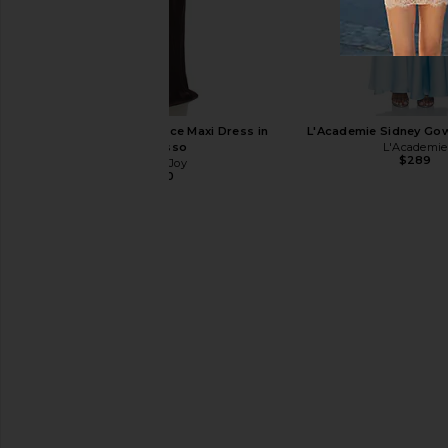
retrofete Naomi Sandal in Silver
FEMME LA Osaka Sandal
retrofete
FEMME LA
$498
$199
Shona Joy Jamila Lace Maxi Dress in
L'Academie Sidney Gown
Espresso
L'Academie
$289
Shona Joy
$660