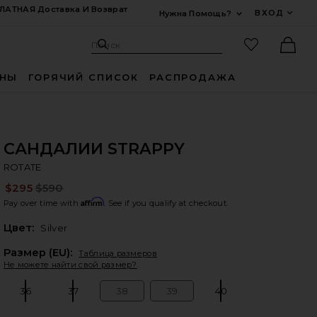
ЛАТНАЯ Доставка И Возврат
ВХОД
Нужна Помощь?
Развернуть Для
Поиск: Site
Избранные
Поиск
Ther
ИНЫ
ГОРЯЧИЙ СПИСОК
РАСПРОДАЖА
САНДАЛИИ STRAPPY
R
bran
ROTATE
$295
$590
Pre
Affirm
Pay over time with
. See if you qualify at checkout.
Цвет:
Silver
Plea
Размер (EU):
Таблица размеров
Не можете найти свой размер?
36
37
38
39
40
Size:
Size:
Size:
Size:
Size: