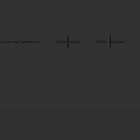
Andx Wedge
Schutz Altina Sandal in Prata
Jaded Londo
rown & Blue
Schutz
$158
истым металликом
Silver heels
Silver dresses