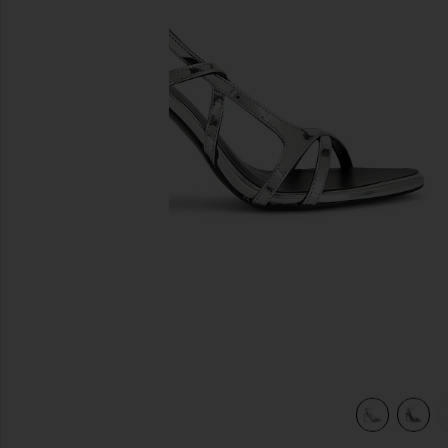
предыдущие слайды
view 6 of 5 САНДАЛИИ STRAPPY in Silver