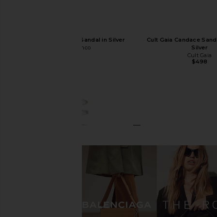
Tony Bianco Corso Sandal in Silver
Cult Gaia Candace Sanda
Tony Bianco
Silver
$170
Cult Gaia
$498