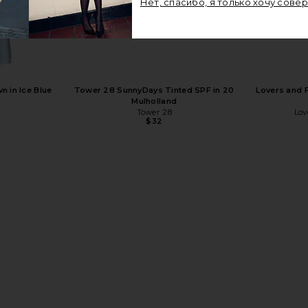
Нет, спасибо, я только хочу сове
 in Silver
Lovers and Friends Kianna Mini Dress in
Schutz Keef
Baby Pink Sequin
Lovers and Friends
 in Ice Blue
Tower 28 SunnyDays Tinted SPF in 20
Lovers and 
$280
$350
Previous price:
Mulholland
Tower 28
Lov
$32