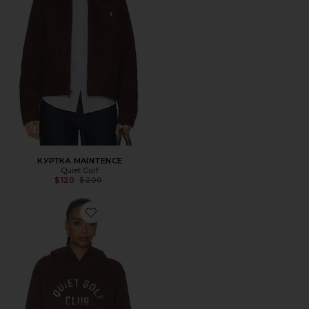
КУРТКА MAINTENCE
Quiet Golf
Previous price:
$120
$200
Favorite ХУДИ QGC