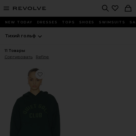
menu - shows more content
Revolve, Apparel & Fashion
Search
NEW TODAY
DRESSES
TOPS
SHOES
SWIMSUITS
SA
Тихий гольф
11
Товары
Сортировать
Refine
Favorite ХУДИ STENCIL