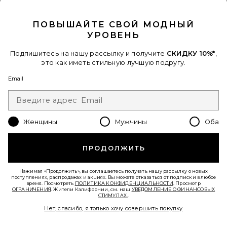
CLOSE MODAL
ПОЛУЧИТЕ СКИДКУ 10%
ПОВЫШАЙТЕ СВОЙ МОДНЫЙ
Когда вы подписываетесь на нашу рассылку, указав свой email.
УРОВЕНЬ
Отписаться можно в любой момент.
политика
конфиденциальности
Подпишитесь на нашу рассылку и получите
СКИДКУ 10%*
,
Email Address
это как иметь стильную лучшую подругу.
Email
Sign Up
Женщины
Мужчины
Оба
ru
USD
Change Country Regions Preferences - 
ПРОДОЛЖИТЬ
ПОМОГИТЕ НАМ СТАТЬ ЛУЧШЕ!
Нажимая «Продолжить», вы соглашаетесь получать нашу рассылку о новых
Пройти краткий опрос о сегодняшнем визите.
Вперед!
поступлениях, распродажах и акциях. Вы можете отказаться от подписки в любое
время. Посмотреть
ПОЛИТИКА КОНФИДЕНЦИАЛЬНОСТИ
. Просмотр
ОГРАНИЧЕНИЯ
. Жители Калифорнии, см. наш
УВЕДОМЛЕНИЕ О ФИНАНСОВЫХ
СТИМУЛАХ.
.
СЛУЖБА ПОДДЕРЖКИ
Нет, спасибо, я только хочу совершить покупку
© EMINENT, INC. (КОМПАНИЯ REVOLVE GROUP). ВСЕ ПРАВА ЗАЩИЩЕНЫ.