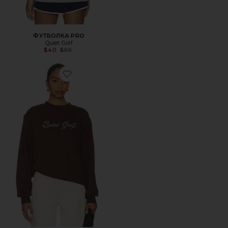
ФУТБОЛКА PRO
Quiet Golf
Previous price:
$40
$50
Favorite СВИТШОТ HANCOCK