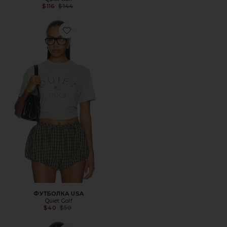
Previous price:
$116
$144
Favorite ФУТБОЛКА USA
ФУТБОЛКА USA
Quiet Golf
Previous price:
$40
$50