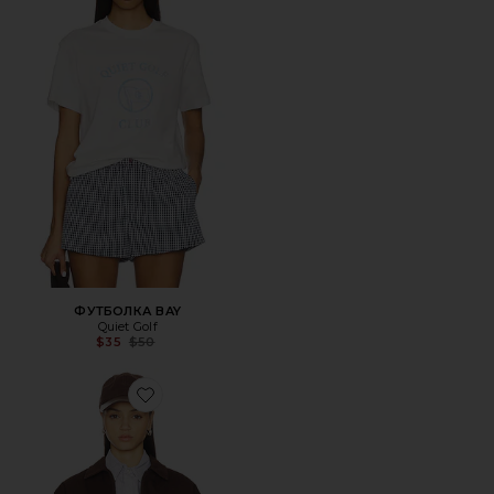
ФУТБОЛКА BAY
Quiet Golf
Previous price:
$35
$50
Favorite КУРТКА MAINTENCE