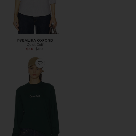
РУБАШКА OXFORD
Quiet Golf
Previous price:
$50
$110
Favorite ФУТБОЛКА HERITAGE