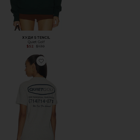
ХУДИ STENCIL
Quiet Golf
Previous price:
$52
$130
Favorite ФУТБОЛКА PRO