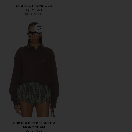
СВИТШОТ HANCOCK
Quiet Golf
Previous price:
$60
$120
Favorite СВИТЕР В СТИЛЕ РЕГБИ MONOGRAM
СВИТЕР В СТИЛЕ РЕГБИ
MONOGRAM
Quiet Golf