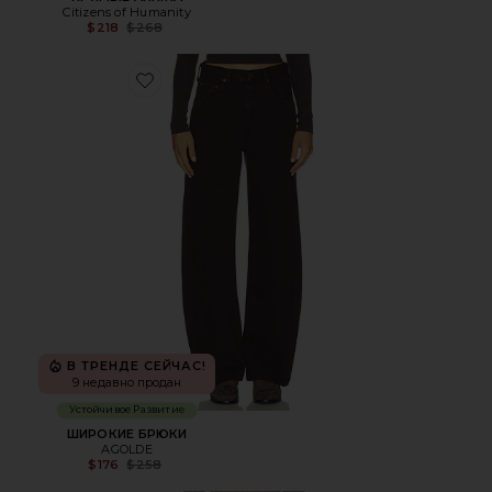
Citizens of Humanity
Previous price:
$218
$268
Favorite ШИРОКИЕ БРЮКИ
В ТРЕНДЕ СЕЙЧАС!
9 недавно продан
Устойчивое Развитие
ШИРОКИЕ БРЮКИ
AGOLDE
Previous price:
$176
$258