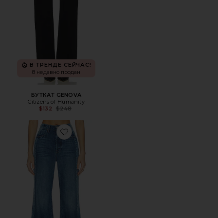
В ТРЕНДЕ СЕЙЧАС!
8 недавно продан
БУТКАТ GENOVA
Citizens of Humanity
Previous price:
$132
$248
Favorite ШИРОКИЕ БРЮКИ SIDESTEPPER