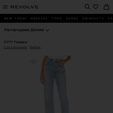
menu - shows more content
Revolve, Apparel & Fashion
Search
NEW TODAY
DRESSES
TOPS
SHOES
SWIMSUITS
SA
Распродажа
Деним
3,771
Товары
Сортировать
Refine
Favorite ПРЯМЫЕ 90S