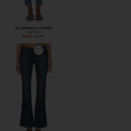
ИЗ ДЕНИМА LOOKER
MOTHER
Previous price:
$224
$238
Favorite БУТКАТ