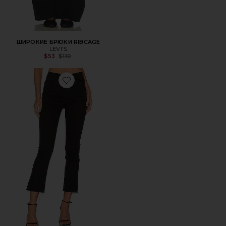
ШИРОКИЕ БРЮКИ RIBCAGE
LEVI'S
Previous price:
$53
$110
Favorite ДЖИНСЫ С ЗАКАТКОЙ НА ЛОДЫЖКАХ HUSTL