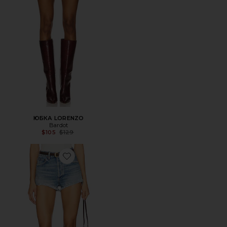
ЮБКА LORENZO
Bardot
Previous price:
$105
$129
Favorite ВЫСОКИЙ ПОДЪЕМ RIDLEY