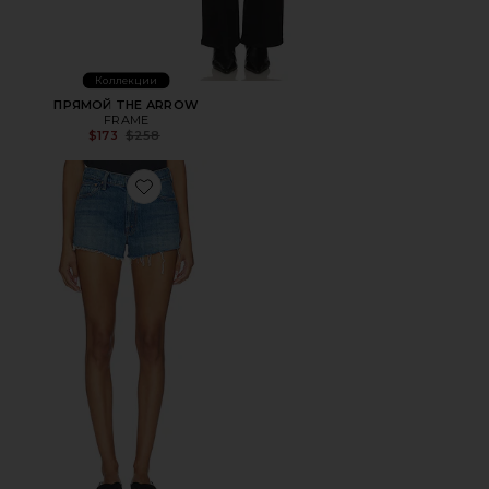
Коллекции
ПРЯМОЙ THE ARROW
FRAME
Previous price:
$173
$258
Favorite ШОРТЫ DODGER