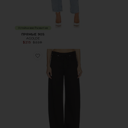
Устойчивое Развитие
ПРЯМЫЕ 90S
AGOLDE
Previous price:
$215
$228
Favorite БРЮКИ BRYNN