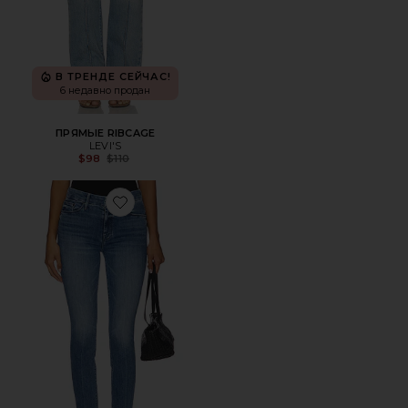
В ТРЕНДЕ СЕЙЧАС!
6 недавно продан
ПРЯМЫЕ RIBCAGE
LEVI'S
Previous price:
$98
$110
Favorite ИЗ ДЕНИМА LOOKER