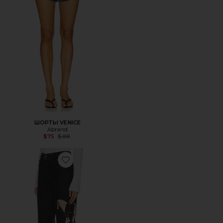
ШОРТЫ VENICE
Abrand
Previous price:
$75
$88
Favorite ДЖИНСЫ HORSEY