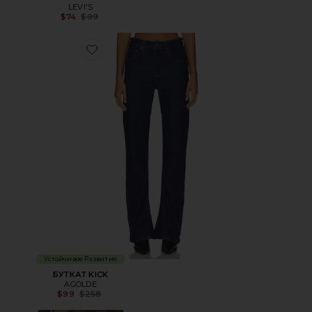
LEVI'S
Previous price:
$74
$99
Favorite БУТКАТ KICK
Устойчивое Развитие
БУТКАТ KICK
AGOLDE
Previous price:
$99
$258