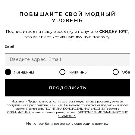
CLOSE MODAL
ПОВЫШАЙТЕ СВОЙ МОДНЫЙ
УРОВЕНЬ
Подпишитесь на нашу рассылку и получите
СКИДКУ 10%*
,
это как иметь стильную лучшую подругу.
Email
Устойчивое Развитие
Женщины
Мужчины
Оба
ШИРОКИЕ БРЮКИ LARIA
AGOLDE
Previous price:
$228
$268
ПРОДОЛЖИТЬ
Favorite ПОДКОВА
Нажимая «Продолжить», вы соглашаетесь получать нашу рассылку о новых
поступлениях, распродажах и акциях. Вы можете отказаться от подписки в любое
время. Посмотреть
ПОЛИТИКА КОНФИДЕНЦИАЛЬНОСТИ
. Просмотр
ОГРАНИЧЕНИЯ
. Жители Калифорнии, см. наш
УВЕДОМЛЕНИЕ О ФИНАНСОВЫХ
СТИМУЛАХ.
.
Нет, спасибо, я только хочу совершить покупку