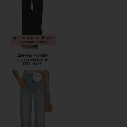
В ТРЕНДЕ СЕЙЧАС!
5 недавно продан
ДЖИНСЫ HORSEY
Understated Leather
Previous price:
$136
$246
Favorite ПРЯМЫЕ RIBCAGE