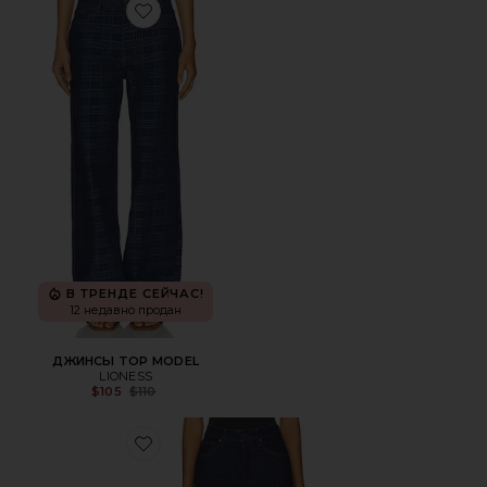
Favorite ДЖИНСЫ TOP MODEL
В ТРЕНДЕ СЕЙЧАС!
12 недавно продан
ДЖИНСЫ TOP MODEL
LIONESS
Previous price:
$105
$110
Favorite ПРЯМОЙ 90S