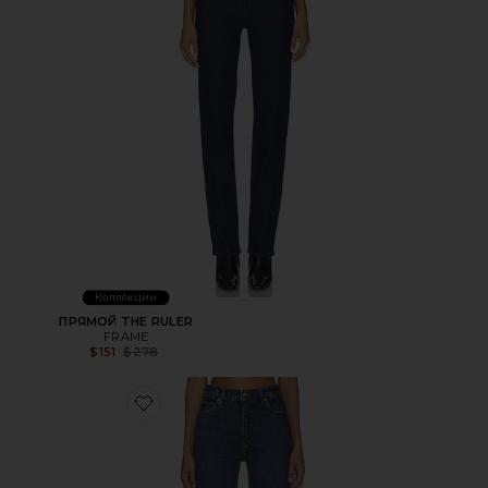
Коллекции
ПРЯМОЙ THE RULER
FRAME
Previous price:
$151
$278
Favorite ПРЯМЫЕ RULER