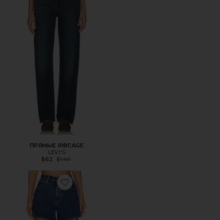
ПРЯМЫЕ RIBCAGE
LEVI'S
Previous price:
$62
$140
Favorite ШОРТЫ VENICE