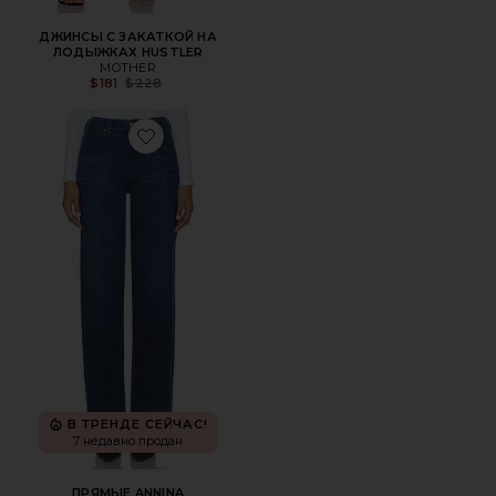
ДЖИНСЫ С ЗАКАТКОЙ НА
ЛОДЫЖКАХ HUSTLER
MOTHER
Previous price:
$181
$228
Favorite ПРЯМЫЕ ANNINA
В ТРЕНДЕ СЕЙЧАС!
7 недавно продан
ПРЯМЫЕ ANNINA