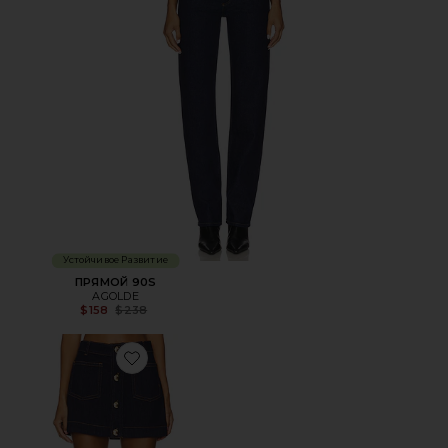
Устойчивое Развитие
ПРЯМОЙ 90S
AGOLDE
Previous price:
$158
$238
Favorite ЮБКА LORENZO