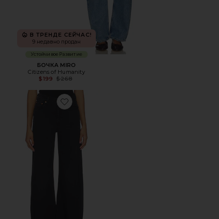
В ТРЕНДЕ СЕЙЧАС!
9 недавно продан
Устойчивое Развитие
БОЧКА MIRO
Citizens of Humanity
Previous price:
$199
$268
Favorite ШИРОКИЕ БРЮКИ RIBCAGE