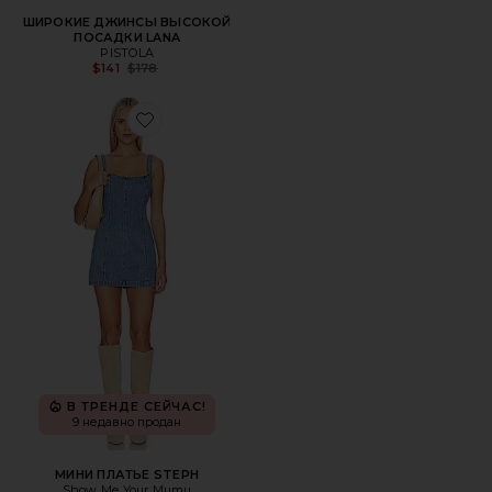
ШИРОКИЕ ДЖИНСЫ ВЫСОКОЙ
ПОСАДКИ LANA
PISTOLA
Previous price:
$141
$178
Favorite МИНИ ПЛАТЬЕ STEPH
В ТРЕНДЕ СЕЙЧАС!
9 недавно продан
МИНИ ПЛАТЬЕ STEPH
Show Me Your Mumu