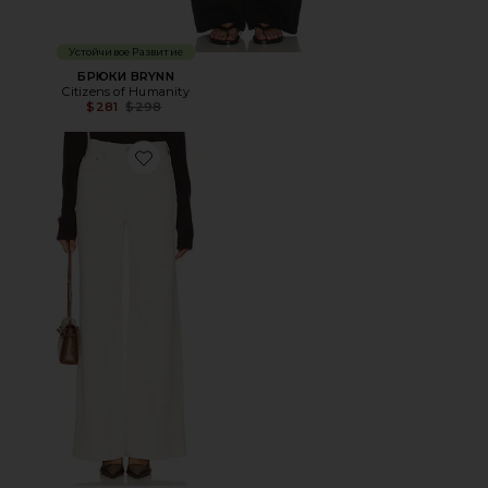
Устойчивое Развитие
БРЮКИ BRYNN
Citizens of Humanity
Previous price:
$281
$298
Favorite ШИРОКИЕ ДЖИНСЫ ВЫСОКОЙ ПОСАДКИ LA