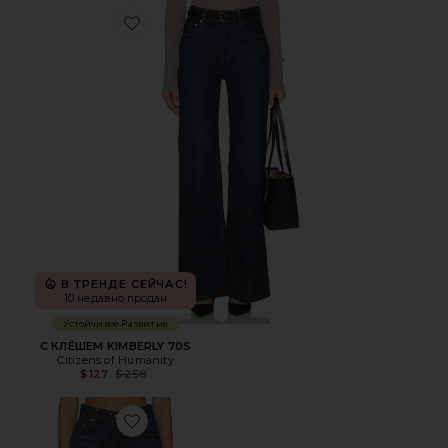
Favorite С КЛЁШЕМ KIMBERLY 70S
В ТРЕНДЕ СЕЙЧАС!
10 недавно продан
Устойчивое Развитие
С КЛЁШЕМ KIMBERLY 70S
Citizens of Humanity
Previous price:
$127
$258
Favorite ПРЯМЫЕ RIBCAGE