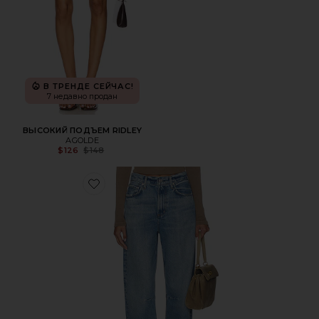
В ТРЕНДЕ СЕЙЧАС!
7 недавно продан
ВЫСОКИЙ ПОДЪЕМ RIDLEY
AGOLDE
Previous price:
$126
$148
Favorite БОЧКА MIRO