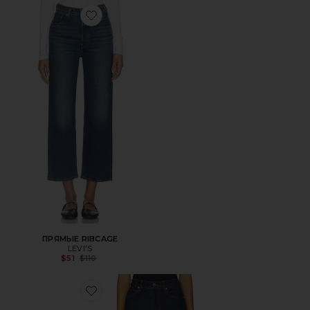
Favorite ПРЯМЫЕ RIBCAGE
ПРЯМЫЕ RIBCAGE
LEVI'S
Previous price:
$51
$110
Favorite ПРЯМОЙ THE RULER