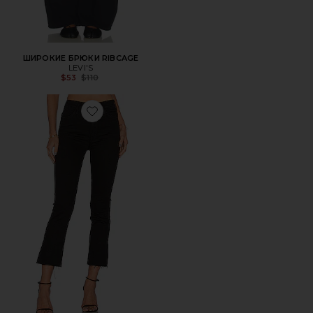
ШИРОКИЕ БРЮКИ RIBCAGE
LEVI'S
Previous price:
$53
$110
Favorite ДЖИНСЫ С ЗАКАТКОЙ НА ЛОДЫЖКАХ HUSTL