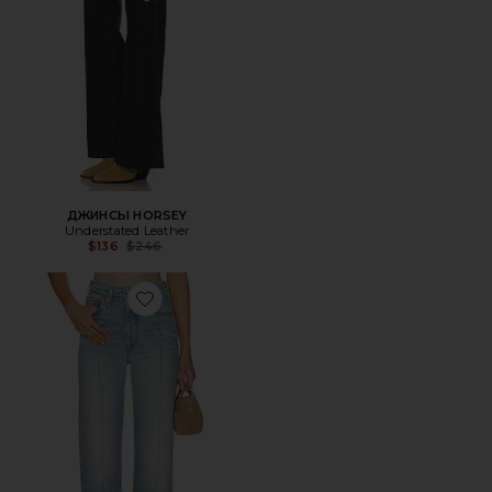
ДЖИНСЫ HORSEY
Understated Leather
Previous price:
$136
$246
Favorite ПРЯМЫЕ RIBCAGE