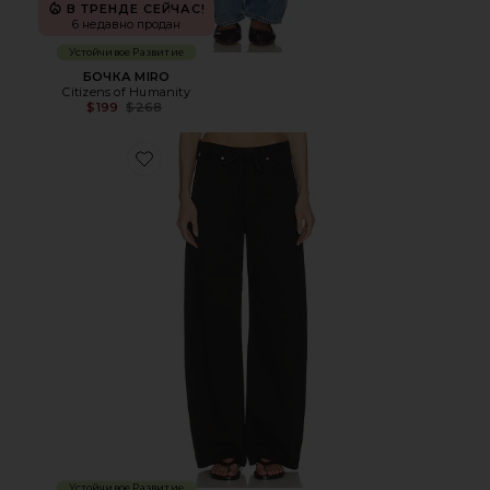
В ТРЕНДЕ СЕЙЧАС!
6 недавно продан
Устойчивое Развитие
БОЧКА MIRO
Citizens of Humanity
Previous price:
$199
$268
Favorite БРЮКИ BRYNN
Устойчивое Развитие