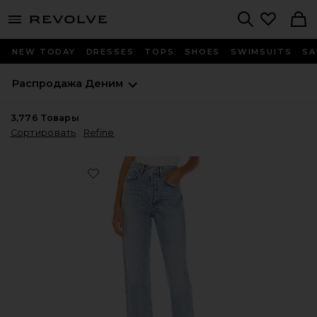
menu - shows more content
Revolve, Apparel & Fashion
Search
NEW TODAY
DRESSES
TOPS
SHOES
SWIMSUITS
SA
Распродажа
Деним
3,776
Товары
Сортировать
Refine
Favorite ПРЯМЫЕ 90S