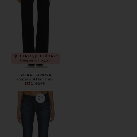
В ТРЕНДЕ СЕЙЧАС!
8 недавно продан
БУТКАТ GENOVA
Citizens of Humanity
Previous price:
$132
$248
Favorite БУТКАТ