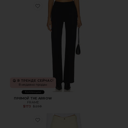
Favorite ПРЯМОЙ THE ARROW
В ТРЕНДЕ СЕЙЧАС!
8 недавно продан
Коллекции
ПРЯМОЙ THE ARROW
FRAME
Previous price:
$173
$258
Favorite ШИРОКИЕ БРЮКИ LARIA