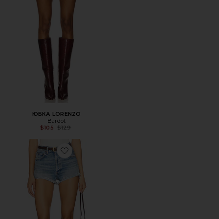
ЮБКА LORENZO
Bardot
Previous price:
$105
$129
Favorite ВЫСОКИЙ ПОДЪЕМ RIDLEY