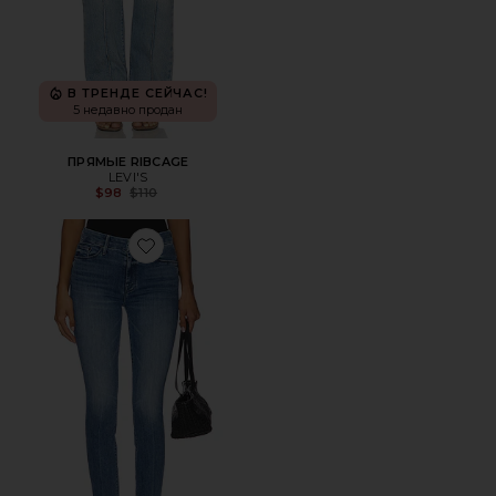
В ТРЕНДЕ СЕЙЧАС!
5 недавно продан
ПРЯМЫЕ RIBCAGE
LEVI'S
Previous price:
$98
$110
Favorite ИЗ ДЕНИМА LOOKER