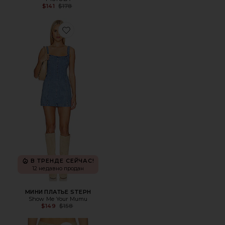
Previous price:
$141
$178
Favorite МИНИ ПЛАТЬЕ STEPH
В ТРЕНДЕ СЕЙЧАС!
12 недавно продан
МИНИ ПЛАТЬЕ STEPH
Show Me Your Mumu
Previous price:
$149
$158