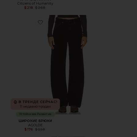
Citizens of Humanity
Previous price:
$218
$268
Favorite ШИРОКИЕ БРЮКИ
В ТРЕНДЕ СЕЙЧАС!
11 недавно продан
Устойчивое Развитие
ШИРОКИЕ БРЮКИ
AGOLDE
Previous price:
$176
$258