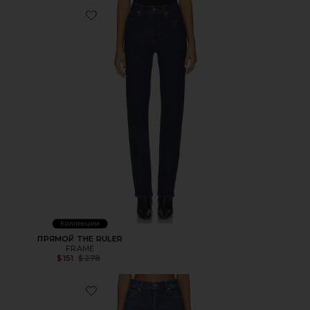
Favorite ПРЯМОЙ THE RULER
Коллекции
ПРЯМОЙ THE RULER
FRAME
Previous price:
$151
$278
Favorite ПРЯМЫЕ RULER