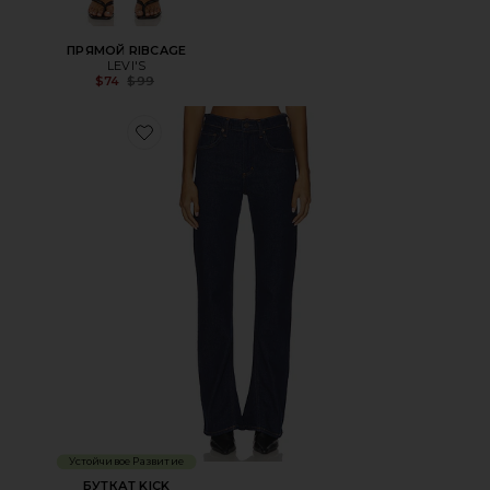
ПРЯМОЙ RIBCAGE
LEVI'S
Previous price:
$74
$99
Favorite БУТКАТ KICK
Устойчивое Развитие
БУТКАТ KICK