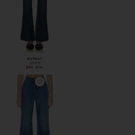
БУТКАТ
LEVI'S
Previous price:
$94
$110
Favorite ШИРОКИЕ БРЮКИ SIDESTEPPER