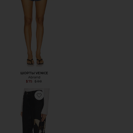
ШОРТЫ VENICE
Abrand
Previous price:
$75
$88
Favorite ДЖИНСЫ HORSEY