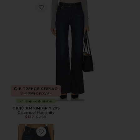
Favorite С КЛЁШЕМ KIMBERLY 70S
В ТРЕНДЕ СЕЙЧАС!
9 недавно продан
Устойчивое Развитие
С КЛЁШЕМ KIMBERLY 70S
Citizens of Humanity
Previous price:
$127
$258
Favorite ПРЯМЫЕ RIBCAGE