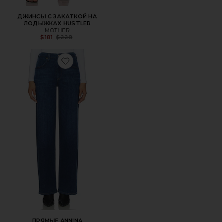
ДЖИНСЫ С ЗАКАТКОЙ НА
ЛОДЫЖКАХ HUSTLER
MOTHER
Previous price:
$181
$228
Favorite ПРЯМЫЕ ANNINA
ПРЯМЫЕ ANNINA