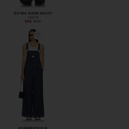
БОЧКА SUPER BAGGY
LEVI'S
Previous price:
$88
$110
Favorite КОМБИНЕЗОН XL
КОМБИНЕЗОН XL