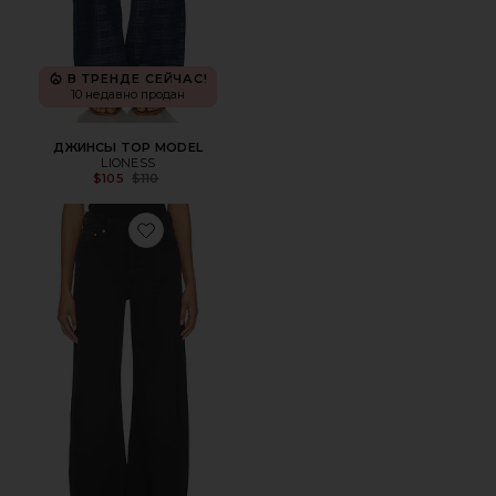
В ТРЕНДЕ СЕЙЧАС!
10 недавно продан
ДЖИНСЫ TOP MODEL
LIONESS
Previous price:
$105
$110
Favorite ШИРОКИЕ БРЮКИ RIBCAGE