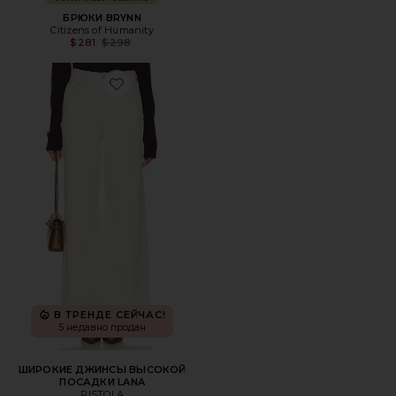
БРЮКИ BRYNN
Citizens of Humanity
Previous price:
$281
$298
Favorite ШИРОКИЕ ДЖИНСЫ ВЫСОКОЙ ПОСАДКИ LA
В ТРЕНДЕ СЕЙЧАС!
5 недавно продан
ШИРОКИЕ ДЖИНСЫ ВЫСОКОЙ
ПОСАДКИ LANA
PISTOLA