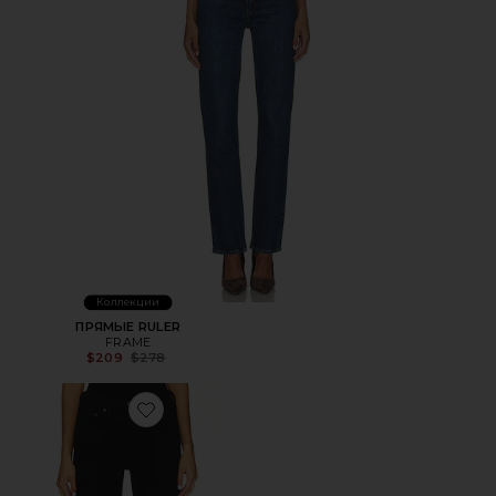
Коллекции
ПРЯМЫЕ RULER
FRAME
Previous price:
$209
$278
Favorite БУТКАТ GENOVA