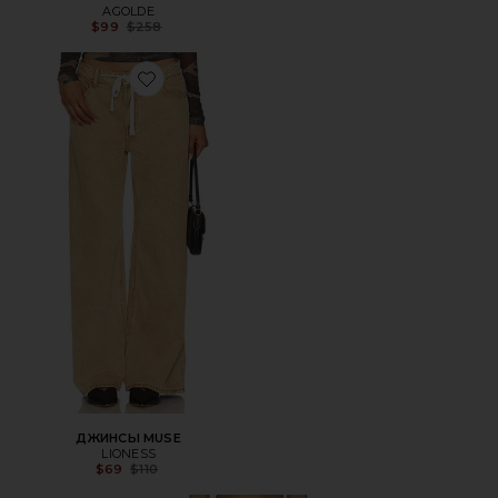
AGOLDE
Previous price:
$99
$258
Favorite ДЖИНСЫ MUSE
ДЖИНСЫ MUSE
LIONESS
Previous price:
$69
$110