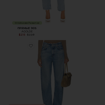
Устойчивое Развитие
ПРЯМЫЕ 90S
AGOLDE
Previous price:
$215
$228
Favorite БОЧКА MIRO