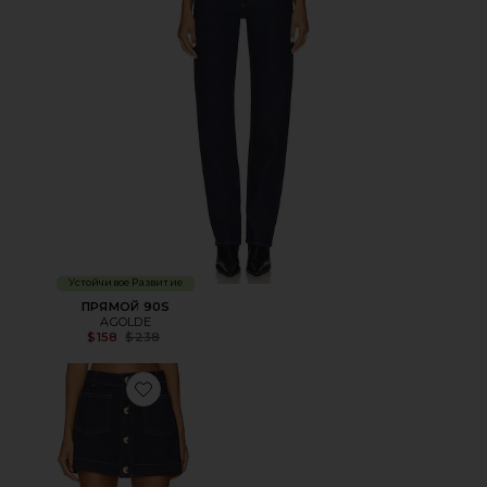
Устойчивое Развитие
ПРЯМОЙ 90S
AGOLDE
Previous price:
$158
$238
Favorite ЮБКА LORENZO