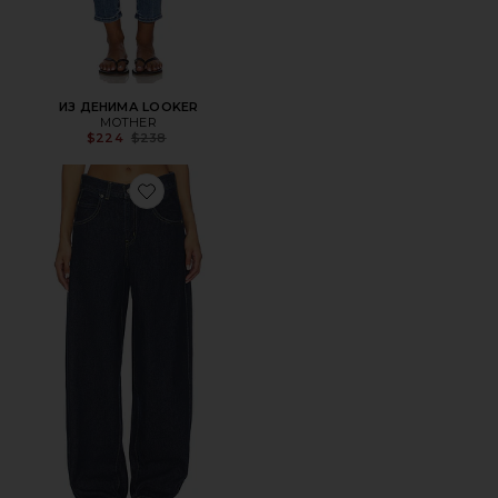
ИЗ ДЕНИМА LOOKER
MOTHER
Previous price:
$224
$238
Favorite БОЧКА SUPER BAGGY