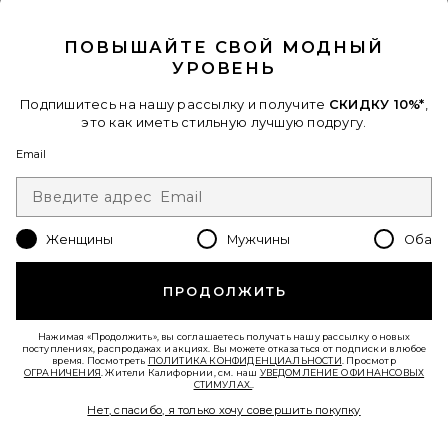
CLOSE MODAL
ПОВЫШАЙТЕ СВОЙ МОДНЫЙ
УРОВЕНЬ
Подпишитесь на нашу рассылку и получите
СКИДКУ 10%*
,
это как иметь стильную лучшую подругу.
Email
В ТРЕНДЕ СЕЙЧАС!
5 недавно продан
Устойчивое Развитие
Женщины
Мужчины
Оба
ПОДКОВА
AGOLDE
Previous price:
$220
$258
ПРОДОЛЖИТЬ
Favorite ПРЯМЫЕ RAMBLER
Нажимая «Продолжить», вы соглашаетесь получать нашу рассылку о новых
поступлениях, распродажах и акциях. Вы можете отказаться от подписки в любое
время. Посмотреть
ПОЛИТИКА КОНФИДЕНЦИАЛЬНОСТИ
. Просмотр
ОГРАНИЧЕНИЯ
. Жители Калифорнии, см. наш
УВЕДОМЛЕНИЕ О ФИНАНСОВЫХ
СТИМУЛАХ.
.
Нет, спасибо, я только хочу совершить покупку