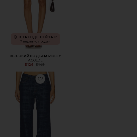
В ТРЕНДЕ СЕЙЧАС!
7 недавно продан
ВЫСОКИЙ ПОДЪЕМ RIDLEY
AGOLDE
Previous price:
$126
$148
Favorite ДЖИНСЫ TOP MODEL