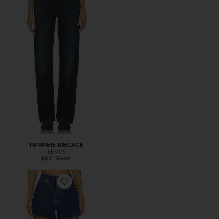
ПРЯМЫЕ RIBCAGE
LEVI'S
Previous price:
$62
$140
Favorite ШОРТЫ VENICE