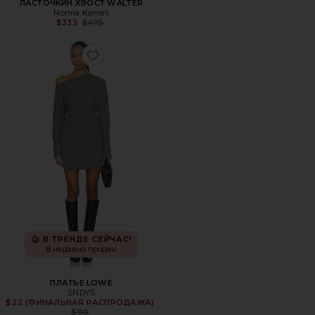
ЛАСТОЧКИН ХВОСТ WALTER
Norma Kamali
Previous price:
$333
$475
Favorite ПЛАТЬЕ LOWE
В ТРЕНДЕ СЕЙЧАС!
8 недавно продан
ПЛАТЬЕ LOWE
SNDYS
$22 (ФИНАЛЬНАЯ РАСПРОДАЖА)
Previous price:
$90