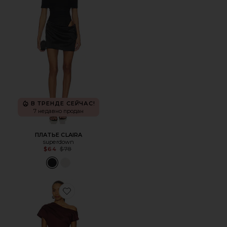
В ТРЕНДЕ СЕЙЧАС!
7 недавно продан
ПЛАТЬЕ CLAIRA
superdown
Previous price:
$64
$78
Favorite ВЕЧЕРНЕЕ ПЛАТЬЕ LIVIA