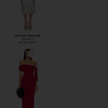
ПЛАТЬЕ MARLENE
ELLIATT
Previous price:
$279
$348
Favorite ПЛАТЬЕ JAYMES