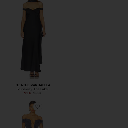
ПЛАТЬЕ RAPHAELLA
Runaway The Label
Previous price:
$96
$159
Favorite ВЕЧЕРНЕЕ ПЛАТЬЕ ALIZEE