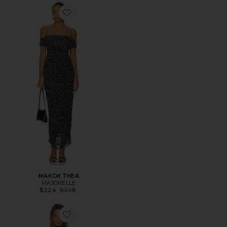
Favorite МАКСИ THEA
МАКСИ THEA
MAJORELLE
Previous price:
$224
$238
Favorite ПЛАТЬЕ RAPHAELLA