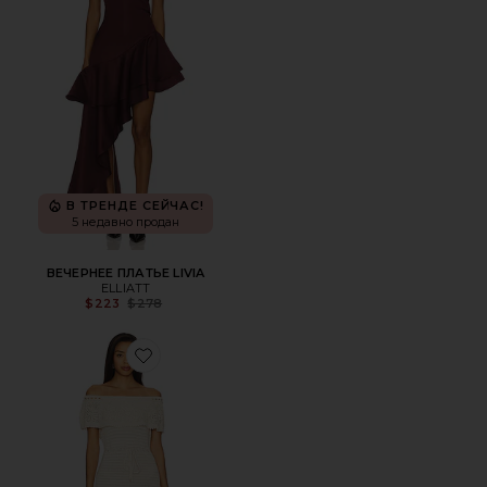
В ТРЕНДЕ СЕЙЧАС!
5 недавно продан
ВЕЧЕРНЕЕ ПЛАТЬЕ LIVIA
ELLIATT
Previous price:
$223
$278
Favorite ПЛАТЬЕ МИДИ WILDA