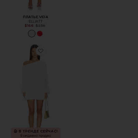
ПЛАТЬЕ VIDA
ELLIATT
Previous price:
$166
$236
Favorite ПЛАТЬЕ VIOLETTA
В ТРЕНДЕ СЕЙЧАС!
9 недавно продан