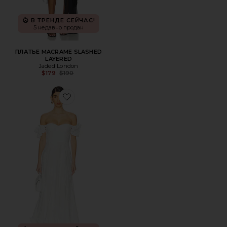
В ТРЕНДЕ СЕЙЧАС!
5 недавно продан
ПЛАТЬЕ MACRAME SLASHED
LAYERED
Jaded London
Previous price:
$179
$190
Favorite МАКСИ ПЛАТЬЕ EMBERLY