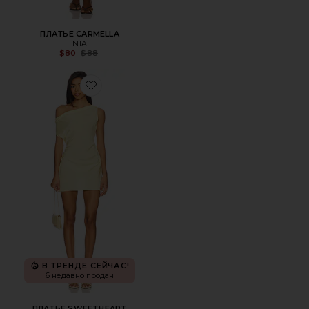
ПЛАТЬЕ CARMELLA
NIA
Previous price:
$80
$88
Favorite ПЛАТЬЕ SWEETHEART
В ТРЕНДЕ СЕЙЧАС!
6 недавно продан
ПЛАТЬЕ SWEETHEART