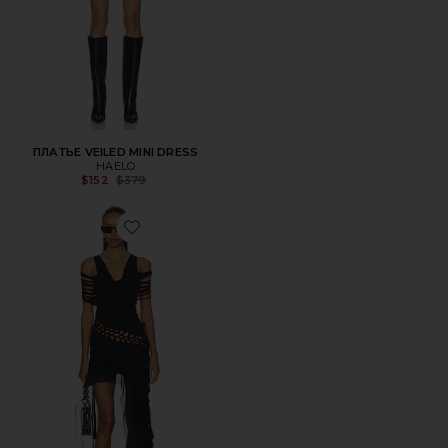
ПЛАТЬЕ VEILED MINI DRESS
HAELO
Previous price:
$152
$379
Favorite ПЛАТЬЕ MACRAME SLASHED LAYERED