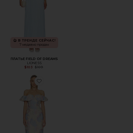
В ТРЕНДЕ СЕЙЧАС!
7 недавно продан
ПЛАТЬЕ FIELD OF DREAMS
LIONESS
Previous price:
$103
$109
Favorite ПЛАТЬЕ MARLENE