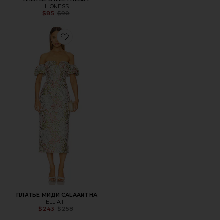
LIONESS
Previous price:
$85
$90
Favorite ПЛАТЬЕ МИДИ CALAANTHA
ПЛАТЬЕ МИДИ CALAANTHA
ELLIATT
Previous price:
$243
$258