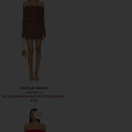
ПЛАТЬЕ MARKS
superdown
$29 (ФИНАЛЬНАЯ РАСПРОДАЖА)
Previous price:
$78
Favorite МИНИ ПЛАТЬЕ WYATT