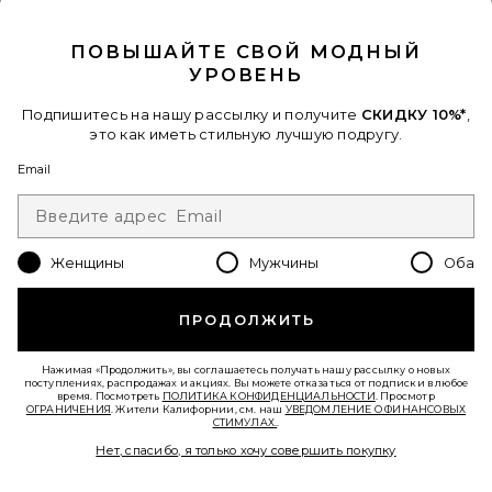
CLOSE MODAL
ПОВЫШАЙТЕ СВОЙ МОДНЫЙ
ПЛАТЬЕ KILEE
SNDYS
УРОВЕНЬ
Previous price:
$97
$99
Подпишитесь на нашу рассылку и получите
СКИДКУ 10%*
,
это как иметь стильную лучшую подругу.
Favorite ПЛАТЬЕ ORIGINAL SIN
Email
Женщины
Мужчины
Оба
ПРОДОЛЖИТЬ
Нажимая «Продолжить», вы соглашаетесь получать нашу рассылку о новых
поступлениях, распродажах и акциях. Вы можете отказаться от подписки в любое
время. Посмотреть
ПОЛИТИКА КОНФИДЕНЦИАЛЬНОСТИ
. Просмотр
ОГРАНИЧЕНИЯ
. Жители Калифорнии, см. наш
УВЕДОМЛЕНИЕ О ФИНАНСОВЫХ
СТИМУЛАХ.
.
Нет, спасибо, я только хочу совершить покупку
ПЛАТЬЕ ORIGINAL SIN