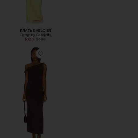
ПЛАТЬЕ HELOISE
Deme by Gabriella
Previous price:
$323
$380
Favorite ПЛАТЬЕ CARMELLA