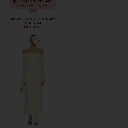
В ТРЕНДЕ СЕЙЧАС!
5 недавно продан
МАКСИ ПЛАТЬЕ EMBERLY
Line & Dot
Previous price:
$183
$194
Favorite ПЛАТЬЕ SELINA