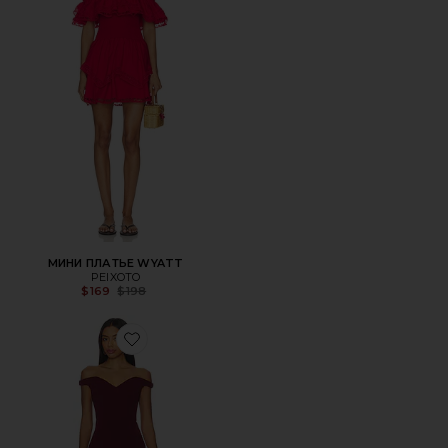
МИНИ ПЛАТЬЕ WYATT
PEIXOTO
Previous price:
$169
$198
Favorite ВЕЧЕРНЕЕ ПЛАТЬЕ REVERIE