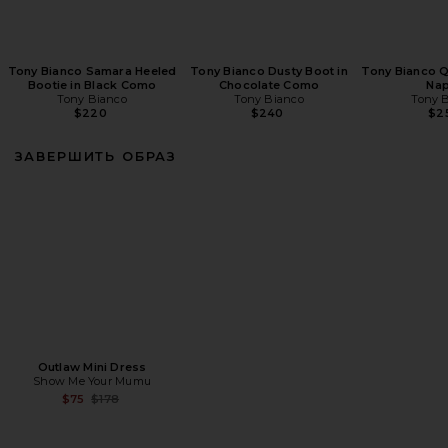
Tony Bianco Samara Heeled
Tony Bianco Dusty Boot in
Tony Bianco Q
Bootie in Black Como
Chocolate Como
Na
Tony Bianco
Tony Bianco
Tony 
$220
$240
$2
ЗАВЕРШИТЬ ОБРАЗ
Outlaw Mini Dress
Show Me Your Mumu
Previous price:
$75
$178