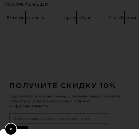
ПОХОЖИЕ ВЕЩИ
Ботинки и сапоги
Черная обувь
Black Diamon
FOOTER
ПОЛУЧИТЕ СКИДКУ 10%
Когда вы подписываетесь на нашу рассылку, указав свой email.
Отписаться можно в любой момент.
политика
конфиденциальности
Email Address
Sign Up
Close Modal