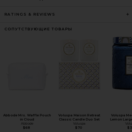
RATINGS & REVIEWS
СОПУТСТВУЮЩИЕ ТОВАРЫ
Abbode Mrs. Waffle Pouch
Voluspa Maison Retreat
Voluspa Me
in Cloud
Classic Candle Duo Set
Lemon Large
Abbode
Voluspa
Vol
$68
$70
$