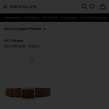
menu - shows more content
Revolve, Apparel & Fashion
Search
НОВИНКА СЕГОДНЯ
ПЛАТЬЯ
ОДЕЖДА
РАСПРОДАЖА
Аксессуары
Ремни
491
Товары
Сортировать
Refine
Favorite ПОЯС LOGO CONTRAST