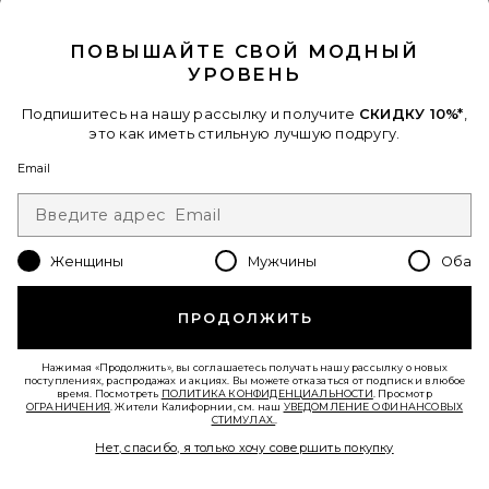
CLOSE MODAL
ПОВЫШАЙТЕ СВОЙ МОДНЫЙ
УРОВЕНЬ
Подпишитесь на нашу рассылку и получите
СКИДКУ 10%*
,
это как иметь стильную лучшую подругу.
Email
ПОЯС METAL BUCKLE LEATHER
LAMARQUE
$225
Женщины
Мужчины
Оба
Favorite АКСЕССУАРЫ PARLOW
ПРОДОЛЖИТЬ
Нажимая «Продолжить», вы соглашаетесь получать нашу рассылку о новых
поступлениях, распродажах и акциях. Вы можете отказаться от подписки в любое
время. Посмотреть
ПОЛИТИКА КОНФИДЕНЦИАЛЬНОСТИ
. Просмотр
ОГРАНИЧЕНИЯ
. Жители Калифорнии, см. наш
УВЕДОМЛЕНИЕ О ФИНАНСОВЫХ
СТИМУЛАХ.
.
Нет, спасибо, я только хочу совершить покупку