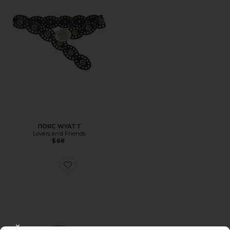
ПОЯС WYATT
Lovers and Friends
$68
Favorite ПОЯС METAL BUCKLE LEATHER