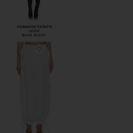
КОЖАНОЕ ПАЛЬТО
AEXAE
Previous price:
$648
$1,295
Favorite ??????? ?????-????????