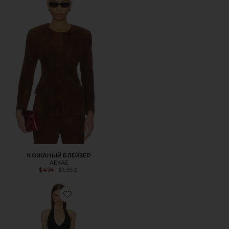
КОЖАНЫЙ БЛЕЙЗЕР
AEXAE
Previous price:
$474
$1,352
Favorite МИНИ ПЛАТЬЕ