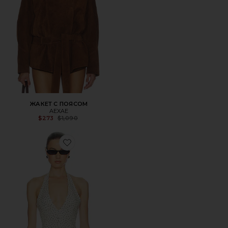
ЖАКЕТ С ПОЯСОМ
AEXAE
Previous price:
$273
$1,090
Favorite ТОП TOP