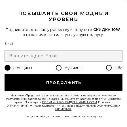
CLOSE MODAL
ПОВЫШАЙТЕ СВОЙ МОДНЫЙ
Favorite ТОП С ШИРОКИМ ВОРОТНИКОМ
УРОВЕНЬ
Подпишитесь на нашу рассылку и получите
СКИДКУ 10%*
,
это как иметь стильную лучшую подругу.
Email
Женщины
Мужчины
Оба
ПРОДОЛЖИТЬ
Нажимая «Продолжить», вы соглашаетесь получать нашу рассылку о новых
поступлениях, распродажах и акциях. Вы можете отказаться от подписки в любое
ТОП С ШИРОКИМ ВОРОТНИКОМ
время. Посмотреть
ПОЛИТИКА КОНФИДЕНЦИАЛЬНОСТИ
. Просмотр
AEXAE
ОГРАНИЧЕНИЯ
. Жители Калифорнии, см. наш
УВЕДОМЛЕНИЕ О ФИНАНСОВЫХ
Previous price:
СТИМУЛАХ.
.
$182
$490
Нет, спасибо, я только хочу совершить покупку
Favorite ШЕРСТЯНОЕ ПРИТАЛЕННОЕ МИНИ-ПЛАТЬЕ