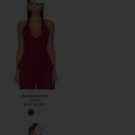
Favorite ЛЬНЯНОЙ ТОП
ЛЬНЯНОЙ ТОП
AEXAE
Previous price:
$137
$220
Favorite КОЖАНЫЙ БЛЕЙЗЕР