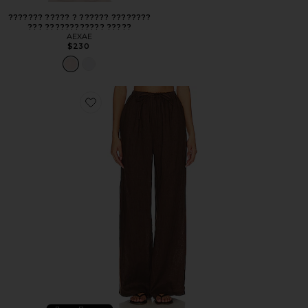
??????? ????? ? ?????? ????????
??? ???????????? ?????
AEXAE
$230
Favorite БРЮКИ С ЗАВЯЗКОЙ НА ШНУРОК