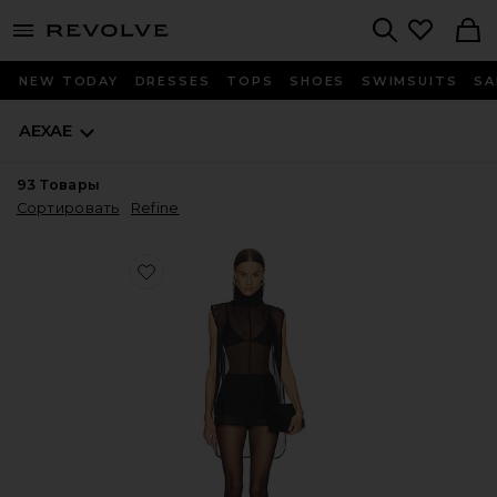
menu - shows more content
Revolve, Apparel & Fashion
Search
NEW TODAY
DRESSES
TOPS
SHOES
SWIMSUITS
SA
AEXAE
93
Товары
Сортировать
Refine
Favorite ТОП ИЗ ОРГАНЗЫ