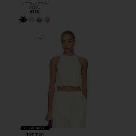
??????? ?????
AEXAE
$250
Favorite ТОП TOP
Лидер Продаж
ТОП TOP